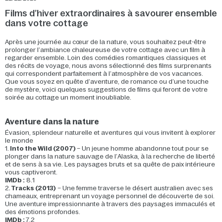
Films d’hiver extraordinaires à savourer ensemble
dans votre cottage
Après une journée au cœur de la nature, vous souhaitez peut-être
prolonger l’ambiance chaleureuse de votre cottage avec un film à
regarder ensemble. Loin des comédies romantiques classiques et
des récits de voyage, nous avons sélectionné des films surprenants
qui correspondent parfaitement à l’atmosphère de vos vacances.
Que vous soyez en quête d’aventure, de romance ou d’une touche
de mystère, voici quelques suggestions de films qui feront de votre
soirée au cottage un moment inoubliable.
Aventure dans la nature
Évasion, splendeur naturelle et aventures qui vous invitent à explorer
le monde
1.
Into the Wild (2007)
– Un jeune homme abandonne tout pour se
plonger dans la nature sauvage de l’Alaska, à la recherche de liberté
et de sens à sa vie. Les paysages bruts et sa quête de paix intérieure
vous captiveront.
IMDb :
8.1
2
.
Tracks (2013)
– Une femme traverse le désert australien avec ses
chameaux, entreprenant un voyage personnel de découverte de soi.
Une aventure impressionnante à travers des paysages immaculés et
des émotions profondes.
IMDb :
7.2