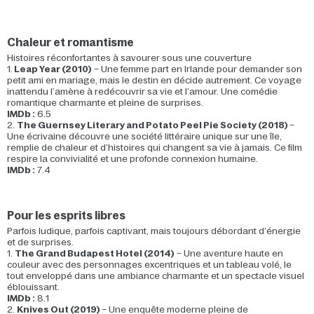
Chaleur et romantisme
Histoires réconfortantes à savourer sous une couverture
1.
Leap Year (2010)
– Une femme part en Irlande pour demander son
petit ami en mariage, mais le destin en décide autrement. Ce voyage
inattendu l’amène à redécouvrir sa vie et l’amour. Une comédie
romantique charmante et pleine de surprises.
IMDb :
6.5
2.
The Guernsey Literary and Potato Peel Pie Society (2018)
–
Une écrivaine découvre une société littéraire unique sur une île,
remplie de chaleur et d’histoires qui changent sa vie à jamais. Ce film
respire la convivialité et une profonde connexion humaine.
IMDb :
7.4
Pour les esprits libres
Parfois ludique, parfois captivant, mais toujours débordant d’énergie
et de surprises.
1.
The Grand Budapest Hotel (2014)
– Une aventure haute en
couleur avec des personnages excentriques et un tableau volé, le
tout enveloppé dans une ambiance charmante et un spectacle visuel
éblouissant.
IMDb :
8.1
2.
Knives Out (2019)
– Une enquête moderne pleine de