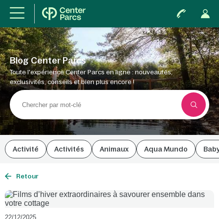
Blog Center Parcs
Toute l'expérience Center Parcs en ligne : nouveautés,
exclusivités, conseils et bien plus encore !
Activité
Activités
Animaux
Aqua Mundo
Bab
Retour
22/12/2025