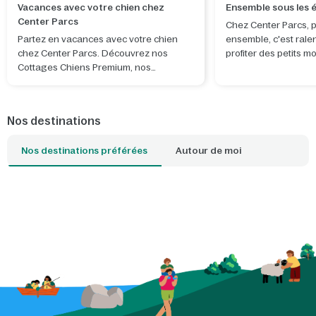
Vacances avec votre chien chez
Ensemble sous les é
Center Parcs
Chez Center Parcs, 
Partez en vacances avec votre chien
ensemble, c'est ralen
chez Center Parcs. Découvrez nos
profiter des petits 
Cottages Chiens Premium, nos
distraction. Observer
équipements dédiés et les plus belles
de s'évader un instan
balades à proximité de nos parcs.
apporte calme, émer
véritable attention l'
Nos destinations
Grâce à un projecteu
soi-même, vous tran
Nos destinations préférées
Autour de moi
votre salon ou votre
étoilé magique, tand
en famille fait déjà p
l'expérience. Le post
phosphorescent invi
découvrir ensemble l
à partager des histoi
naissent les plus bea
de soirées simples e
ensemble, hors ligne,