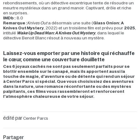
rebondissements, où un détective excentrique tente de résoudre un
meurtre mystérieux dans un grand manoir. Captivant, drôle et riche
en surprises.
IMDb :
8.0
Remarque :
Knives Out
a désormais une suite (
Glass Onion: A
Knives Out Mystery
, 2022) et un troisième film est prévu pour
2025
,
intitulé
Wake Up Dead Man: A Knives Out Mystery
, dans lequel le
détective Benoit Blanc résout à nouveau un mystère.
Laissez-vous emporter par une histoire qui réchauffe
le cœur, comme une couverture douillette
Ces 6 joyaux cachés ne sont pas seulement parfaits pour se
blottir ensemble sur le canapé, mais ils apportent aussi la
touche de magie, d'aventure ou de détente qui rend un séjour
à Center Parcs si spécial. Que vous choisissiez des aventures
dans la nature, une romance réconfortante ou des mystères
palpitants, ces films vous rassembleront et renforceront
l'atmosphère chaleureuse de votre séjour.
édité par
Center Parcs
Partager