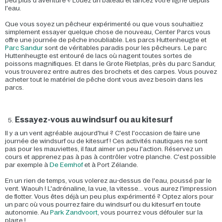
peu plus d'aventure ? Louez un bateau et lancez votre ligne depuis
l'eau.
Que vous soyez un pêcheur expérimenté ou que vous souhaitiez
simplement essayer quelque chose de nouveau, Center Parcs vous
offre une journée de pêche inoubliable. Les parcs Huttenheugte et
Parc Sandur
sont de véritables paradis pour les pêcheurs. Le parc
Huttenheugte est entouré de lacs où nagent toutes sortes de
poissons magnifiques. Et dans le Grote Rietplas, près du parc Sandur,
vous trouverez entre autres des brochets et des carpes. Vous pouvez
acheter tout le matériel de pêche dont vous avez besoin dans les
parcs.
Essayez-vous au windsurf ou au kitesurf
Il y a un vent agréable aujourd'hui ? C'est l'occasion de faire une
journée de windsurf ou de kitesurf ! Ces activités nautiques ne sont
pas pour les mauviettes, il faut aimer un peu l'action. Réservez un
cours et apprenez pas à pas à contrôler votre planche. C'est possible
par exemple à
De Eemhof
et à Port Zélande.
En un rien de temps, vous volerez au-dessus de l'eau, poussé par le
vent. Waouh ! L'adrénaline, la vue, la vitesse... vous aurez l'impression
de flotter. Vous êtes déjà un peu plus expérimenté ? Optez alors pour
un parc où vous pourrez faire du windsurf ou du kitesurf en toute
autonomie. Au
Park Zandvoort
, vous pourrez vous défouler sur la
plage !