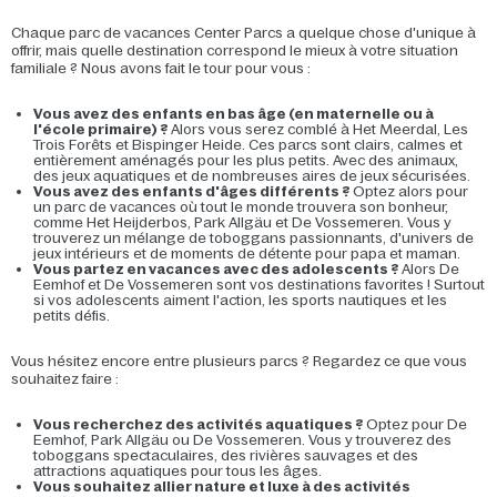
Chaque parc de vacances Center Parcs a quelque chose d'unique à
offrir, mais quelle destination correspond le mieux à votre situation
familiale ? Nous avons fait le tour pour vous :
Vous avez des enfants en bas âge (en maternelle ou à
l'école primaire) ?
Alors vous serez comblé à Het Meerdal, Les
Trois Forêts et Bispinger Heide. Ces parcs sont clairs, calmes et
entièrement aménagés pour les plus petits. Avec des animaux,
des jeux aquatiques et de nombreuses aires de jeux sécurisées.
Vous avez des enfants d'âges différents ?
Optez alors pour
un parc de vacances où tout le monde trouvera son bonheur,
comme Het Heijderbos, Park Allgäu et De Vossemeren. Vous y
trouverez un mélange de toboggans passionnants, d'univers de
jeux intérieurs et de moments de détente pour papa et maman.
Vous partez en vacances avec des adolescents ?
Alors De
Eemhof et De Vossemeren sont vos destinations favorites ! Surtout
si vos adolescents aiment l'action, les sports nautiques et les
petits défis.
Vous hésitez encore entre plusieurs parcs ? Regardez ce que vous
souhaitez faire :
Vous recherchez des activités aquatiques ?
Optez pour De
Eemhof, Park Allgäu ou De Vossemeren. Vous y trouverez des
toboggans spectaculaires, des rivières sauvages et des
attractions aquatiques pour tous les âges.
Vous souhaitez allier nature et luxe à des activités