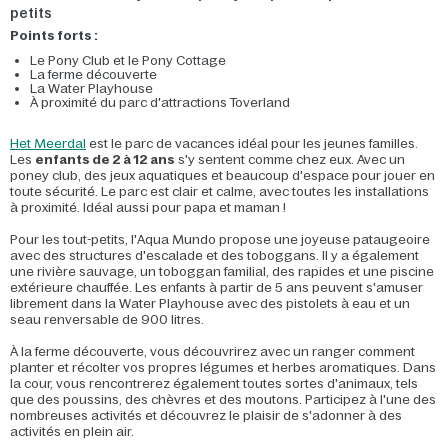
petits
Points forts :
Le Pony Club et le Pony Cottage
La ferme découverte
La Water Playhouse
À proximité du parc d'attractions Toverland
Het Meerdal
est le parc de vacances idéal pour les jeunes familles.
Les
enfants de 2 à 12 ans
s'y sentent comme chez eux. Avec un
poney club, des jeux aquatiques et beaucoup d'espace pour jouer en
toute sécurité. Le parc est clair et calme, avec toutes les installations
à proximité. Idéal aussi pour papa et maman !
Pour les tout-petits, l'Aqua Mundo propose une joyeuse pataugeoire
avec des structures d'escalade et des toboggans. Il y a également
une rivière sauvage, un toboggan familial, des rapides et une piscine
extérieure chauffée. Les enfants à partir de 5 ans peuvent s'amuser
librement dans la Water Playhouse avec des pistolets à eau et un
seau renversable de 900 litres.
À la ferme découverte, vous découvrirez avec un ranger comment
planter et récolter vos propres légumes et herbes aromatiques. Dans
la cour, vous rencontrerez également toutes sortes d'animaux, tels
que des poussins, des chèvres et des moutons. Participez à l'une des
nombreuses activités et découvrez le plaisir de s'adonner à des
activités en plein air.