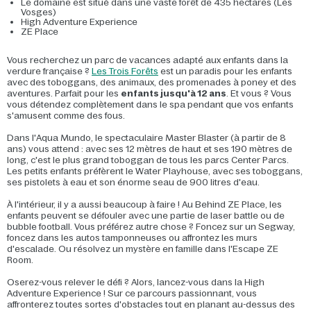
Le domaine est situé dans une vaste forêt de 435 hectares (Les
Vosges)
High Adventure Experience
ZE Place
Vous recherchez un parc de vacances adapté aux enfants dans la
verdure française ?
Les Trois Forêts
est un paradis pour les enfants
avec des toboggans, des animaux, des promenades à poney et des
aventures. Parfait pour les
enfants jusqu'à 12 ans
. Et vous ? Vous
vous détendez complètement dans le spa pendant que vos enfants
s'amusent comme des fous.
Dans l'Aqua Mundo, le spectaculaire Master Blaster (à partir de 8
ans) vous attend : avec ses 12 mètres de haut et ses 190 mètres de
long, c'est le plus grand toboggan de tous les parcs Center Parcs.
Les petits enfants préfèrent le Water Playhouse, avec ses toboggans,
ses pistolets à eau et son énorme seau de 900 litres d'eau.
À l'intérieur, il y a aussi beaucoup à faire ! Au Behind ZE Place, les
enfants peuvent se défouler avec une partie de laser battle ou de
bubble football. Vous préférez autre chose ? Foncez sur un Segway,
foncez dans les autos tamponneuses ou affrontez les murs
d'escalade. Ou résolvez un mystère en famille dans l'Escape ZE
Room.
Oserez-vous relever le défi ? Alors, lancez-vous dans la High
Adventure Experience ! Sur ce parcours passionnant, vous
affronterez toutes sortes d'obstacles tout en planant au-dessus des