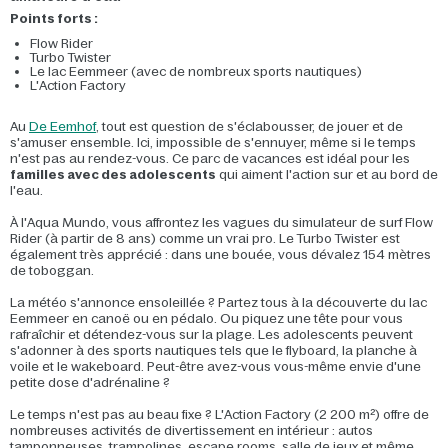
Points forts :
Flow Rider
Turbo Twister
Le lac Eemmeer (avec de nombreux sports nautiques)
L'Action Factory
Au
De Eemhof
, tout est question de s'éclabousser, de jouer et de
s'amuser ensemble. Ici, impossible de s'ennuyer, même si le temps
n'est pas au rendez-vous. Ce parc de vacances est idéal pour les
familles avec des adolescents
qui aiment l'action sur et au bord de
l'eau.
À l'Aqua Mundo, vous affrontez les vagues du simulateur de surf Flow
Rider (à partir de 8 ans) comme un vrai pro. Le Turbo Twister est
également très apprécié : dans une bouée, vous dévalez 154 mètres
de toboggan.
La météo s'annonce ensoleillée ? Partez tous à la découverte du lac
Eemmeer en canoë ou en pédalo. Ou piquez une tête pour vous
rafraîchir et détendez-vous sur la plage. Les adolescents peuvent
s'adonner à des sports nautiques tels que le flyboard, la planche à
voile et le wakeboard. Peut-être avez-vous vous-même envie d'une
petite dose d'adrénaline ?
Le temps n'est pas au beau fixe ? L'Action Factory (2 200 m²) offre de
nombreuses activités de divertissement en intérieur : autos
tamponneuses, trampolines, escape rooms, salle de jeux et même