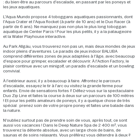
: du bien-être au parcours d'escalade, en passant par les poneys et
les jeux aquatiques.
L'Aqua Mundo propose 4 toboggans aquatiques passionnants, dont
l'Aqua Crater et l'Aqua Rocket (à partir de 10 ans) et le Duo Racer (à
partir de 6 ans). Ne manquez pas non plus le plus long toboggan
aquatique de Center Parcs ! Pour les plus petits, il y a la pataugeoire
et la Water Playhouse interactive.
Au Park Allgäu, vous trouverez non pas un, mais deux mondes de jeux
indoor pleins d'aventures. Le paradis de jeux indoor BALUBA
comprend différentes zones de jeux adaptées à l'âge, avec beaucoup
d'espace pour grimper, escalader et découvrir. À l'Action Factory, le
plaisir continue avec un minigolf, un paradis d'escalade et un bowling
convivial.
À l'extérieur aussi, il y a beaucoup à faire. Affrontez le parcours
d'escalade, essayez le tir à l'arc ou visitez la grande ferme pour
enfants. Envie de sensations fortes ? Défiez-vous sur la spectaculaire
Duo Zip Line et faites la course à deux sur un parcours de 100 mètres
! Et pour les petits amateurs de poneys, il y a quelque chose de très
spécial : prenez soin de votre propre poney et faites une balade dans
la nature.
N'oubliez surtout pas de prendre soin de vous, après tout, ce sont
aussi vos vacances ! Dans le Deep Nature Spa de 2 400 m², vous
trouverez la détente absolue, avec un large choix de bains, de
saunas et de soins relaxants. Vous préférez vous détendre à deux ?