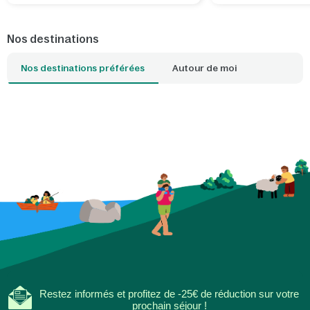
équipements dédiés et les plus belles
de s'évader un instan
balades à proximité de nos parcs.
apporte calme, émer
véritable attention l'
Nos destinations
Grâce à un projecteu
soi-même, vous tran
Nos destinations préférées
Autour de moi
votre salon ou votre
étoilé magique, tand
en famille fait déjà p
l'expérience. Le post
phosphorescent invi
découvrir ensemble l
à partager des histoi
naissent les plus bea
de soirées simples e
ensemble, hors ligne,
Restez informés et profitez de -25€ de réduction sur votre
prochain séjour !