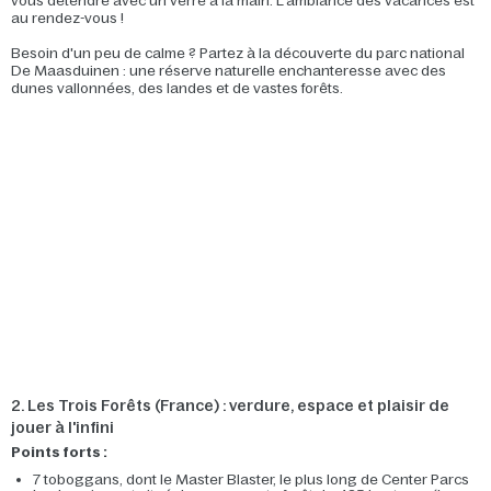
vous détendre avec un verre à la main. L'ambiance des vacances est
au rendez-vous !
Besoin d'un peu de calme ? Partez à la découverte du parc national
De Maasduinen : une réserve naturelle enchanteresse avec des
dunes vallonnées, des landes et de vastes forêts.
2. Les Trois Forêts (France) : verdure, espace et plaisir de
jouer à l'infini
Points forts :
7 toboggans, dont le Master Blaster, le plus long de Center Parcs