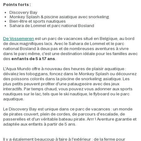
Points forts :
Discovery Bay
Monkey Splash & piscine asiatique avec snorkeling
Bien-être et sports nautiques
Sahara de Lommel et parc national Bosland
De Vossemeren
est un parc de vacances situé en Belgique, au bord
de deux magnifiques lacs. Avec le Sahara de Lommel et le parc
national Bosland à deux pas et de nombreuses aventures à vivre
dans le parc même, c'est une destination idéale pour les familles avec
des
enfants de 5 à 17 ans
.
L'Aqua Mundo offre à nouveau des heures de plaisir aquatique :
dévalez les toboggans, foncez dans le Monkey Splash ou découvrez
des poissons colorés dans la piscine de snorkeling asiatique. Les
plus petits peuvent profiter d'une pataugeoire avec des jeux
interactifs. Par temps chaud, vous pouvez vous adonner aux sports
nautiques sur le lac, tels que le ski nautique, le flyboard ou le parc
aquatique.
Le Discovery Bay est unique dans ce parc de vacances : un monde
de pirates couvert, plein de cordes, de parcours d'escalade, de
passerelles et d'un véritable bateau pirate. Arrr ! Aventure garantie et
adaptée aux enfants à partir de 5 ans.
Il y a également beaucoup à faire à l'extérieur : de la ferme pour