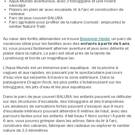
Aqua Mundo aventureux, avec 3 toboggans et une rivière
sauvage
Plaisirs en plein air avec escalade, tir à l'arc et construction de
radeaux
Parc de jeux couvert BALUBA
Parc agréable pour profiter de la nature (conseil : empruntez le
sentier Nature Trail)
Au cœur des forêts allemandes se trouve
Bispinger Heide
, un parc de
vacances idéal pour les familles avec des
enfants à partir de 5 ans
.
Ici, vous pouvez facilement alterner aventure et jeux avec détente et
plaisir dans la nature. Le parc est situé près de la lande de
Lunebourg et borde un magnifique lac.
L'Aqua Mundo est un immense parc aquatique : de la piscine à
vagues et aux rapides, en passant par le spectaculaire parcours
d'eau vive qui serpente à travers la zone extérieure. Dans la
pataugeoire Dragon Rock, les plus petits s'éclaboussent sur les
toboggans, les jets d'eau et les jeux aquatiques.
Dans le parc de jeux couvert BALUBA, les enfants peuvent se défouler
sur des structures d'escalade, des toboggans et des trampolines.
Les amateurs de sensations fortes peuvent s'essayer aux 9 murs
d'escalade intérieurs pouvant atteindre 8 mètres de haut, avec des
parcours faciles pour les enfants. Il fait beau ? Alors sortez ! À partir de
6 ans, vous pouvez grimper dans les arbres, faire du tir à l'arc,
construire des cabanes, fabriquer des radeaux ou explorer le sentier
nature de 2,5 kilomètres.