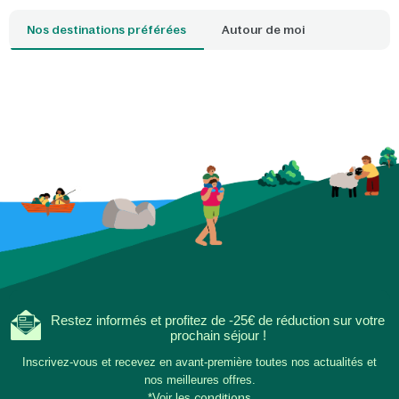
soi-même, vous tran
Nos destinations préférées
Autour de moi
votre salon ou votre
étoilé magique, tand
en famille fait déjà p
l'expérience. Le post
phosphorescent invi
découvrir ensemble l
à partager des histoi
naissent les plus bea
de soirées simples e
ensemble, hors ligne,
Restez informés et profitez de -25€ de réduction sur votre
prochain séjour !
Inscrivez-vous et recevez en avant-première toutes nos actualités et
nos meilleures offres.
*Voir les
conditions