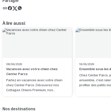
Partager
À lire aussi:
08/06/2026
19/05/2026
Vacances avec votre chien chez
Ensemble sous les é
Center Parcs
Chez Center Parcs, 
Partez en vacances avec votre chien
ensemble, c'est ralen
chez Center Parcs. Découvrez nos
profiter des petits 
Cottages Chiens Premium, nos
distraction. Observer
équipements dédiés et les plus belles
de s'évader un instan
balades à proximité de nos parcs.
apporte calme, émer
véritable attention l'
Nos destinations
Grâce à un projecteu