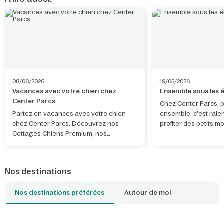
08/06/2026
19/05/2026
Vacances avec votre chien chez
Ensemble sous les é
Center Parcs
Chez Center Parcs, 
Partez en vacances avec votre chien
ensemble, c'est ralen
chez Center Parcs. Découvrez nos
profiter des petits 
Cottages Chiens Premium, nos
distraction. Observer
équipements dédiés et les plus belles
de s'évader un instan
balades à proximité de nos parcs.
apporte calme, émer
véritable attention l'
Nos destinations
Grâce à un projecteu
soi-même, vous tran
Nos destinations préférées
Autour de moi
votre salon ou votre
étoilé magique, tand
en famille fait déjà p
l'expérience. Le post