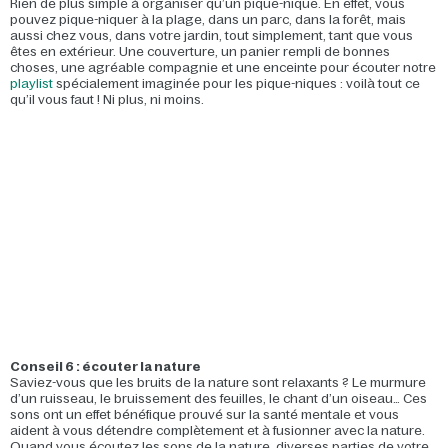
Rien de plus simple à organiser qu’un pique-nique. En effet, vous
pouvez pique-niquer à la plage, dans un parc, dans la forêt, mais
aussi chez vous, dans votre jardin, tout simplement, tant que vous
êtes en extérieur. Une couverture, un panier rempli de bonnes
choses, une agréable compagnie et une enceinte pour écouter notre
playlist
spécialement imaginée pour les pique-niques : voilà tout ce
qu’il vous faut ! Ni plus, ni moins.
Conseil 6 : écouter la nature
Saviez-vous que les bruits de la nature sont relaxants ? Le murmure
d’un ruisseau, le bruissement des feuilles, le chant d’un oiseau… Ces
sons ont un effet bénéfique prouvé sur la santé mentale et vous
aident à vous détendre complètement et à fusionner avec la nature.
Quand vous écoutez les sons de la nature, diverses parties de votre