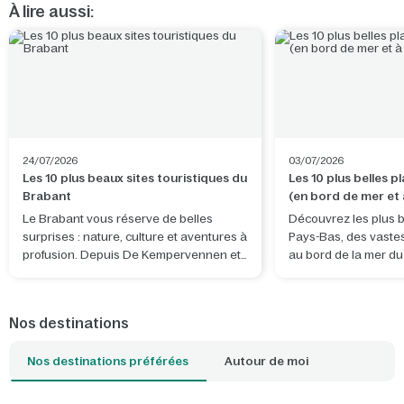
À lire aussi:
24/07/2026
03/07/2026
Les 10 plus beaux sites touristiques du
Les 10 plus belles 
Brabant
(en bord de mer et à
terres)
Le Brabant vous réserve de belles
Découvrez les plus b
surprises : nature, culture et aventures à
Pays-Bas, des vaste
profusion. Depuis De Kempervennen et
au bord de la mer d
De Vossemeren, vous découvrirez non
tranquilles d'eau dou
seulement la province, mais aussi des
pays. Que vous souh
lieux exceptionnels situés juste de
bon bol d'air frais, v
Nos destinations
l'autre côté de la frontière belge.
surf, promener votre
détendre en famille : 
Nos destinations préférées
Autour de moi
plage qui correspond
idéale. Avec un parc
proximité, l'ambianc