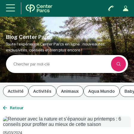
Blog Center Parcs
Toute l'expérience Center Parcs en ligne : nouveautés,
exclusivités, conseils et bien plus encore !
Activité
Activités
Animaux
Aqua Mundo
Bab
Retour
05/03/2024