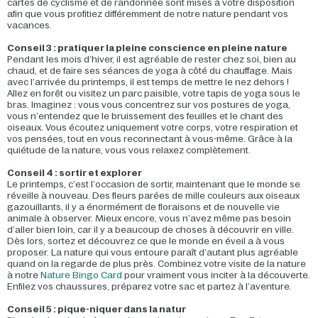
cartes de cyclisme et de randonnée sont mises à votre disposition
afin que vous profitiez différemment de notre nature pendant vos
vacances.
Conseil 3 : pratiquer la pleine conscience en pleine nature
Pendant les mois d’hiver, il est agréable de rester chez soi, bien au
chaud, et de faire ses séances de yoga à côté du chauffage. Mais
avec l’arrivée du printemps, il est temps de mettre le nez dehors !
Allez en forêt ou visitez un parc paisible, votre tapis de yoga sous le
bras. Imaginez : vous vous concentrez sur vos postures de yoga,
vous n’entendez que le bruissement des feuilles et le chant des
oiseaux. Vous écoutez uniquement votre corps, votre respiration et
vos pensées, tout en vous reconnectant à vous-même. Grâce à la
quiétude de la nature, vous vous relaxez complètement.
Conseil 4 : sortir et explorer
Le printemps, c’est l’occasion de sortir, maintenant que le monde se
réveille à nouveau. Des fleurs parées de mille couleurs aux oiseaux
gazouillants, il y a énormément de floraisons et de nouvelle vie
animale à observer. Mieux encore, vous n’avez même pas besoin
d’aller bien loin, car il y a beaucoup de choses à découvrir en ville.
Dès lors, sortez et découvrez ce que le monde en éveil a à vous
proposer. La nature qui vous entoure paraît d’autant plus agréable
quand on la regarde de plus près. Combinez votre visite de la nature
à notre
Nature Bingo Card
pour vraiment vous inciter à la découverte.
Enfilez vos chaussures, préparez votre sac et partez à l’aventure.
Conseil 5 : pique-niquer dans la natur