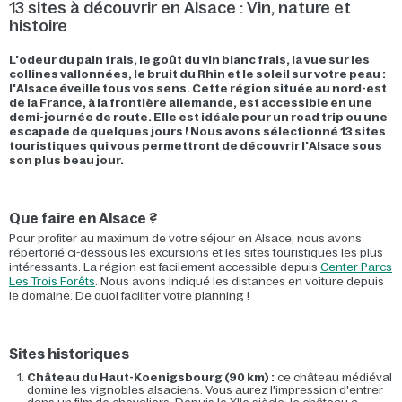
13 sites à découvrir en Alsace : Vin, nature et
histoire
L'odeur du pain frais, le goût du vin blanc frais, la vue sur les
collines vallonnées, le bruit du Rhin et le soleil sur votre peau :
l'Alsace éveille tous vos sens. Cette région située au nord-est
de la France, à la frontière allemande, est accessible en une
demi-journée de route. Elle est idéale pour un road trip ou une
escapade de quelques jours ! Nous avons sélectionné 13 sites
touristiques qui vous permettront de découvrir l'Alsace sous
son plus beau jour.
Que faire en Alsace ?
Pour profiter au maximum de votre séjour en Alsace, nous avons
répertorié ci-dessous les excursions et les sites touristiques les plus
intéressants. La région est facilement accessible depuis
Center Parcs
Les Trois Forêts
. Nous avons indiqué les distances en voiture depuis
le domaine. De quoi faciliter votre planning !
Sites historiques
Château du Haut-Koenigsbourg (90 km) :
ce château médiéval
domine les vignobles alsaciens. Vous aurez l'impression d'entrer