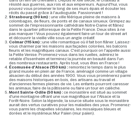
dans un film de chevaliers. Depuis le XIIe siècle, le château a
résisté aux guerres, aux rois et aux empereurs. Aujourd'hui, vous
pouvez vous promener le long de ses murs épais et écouter les
récits du passé grâce à l'audioguide. Passionnant !
Strasbourg (90 km) :
une ville féérique pleine de maisons à
colombages, de fleurs, de ponts et de canaux sinueux. Grimpez au
sommet de l'impressionnante cathédrale Notre-Dame et flânez
dans le quartier pittoresque de la Petite France. Deux sites à ne
pas manquer ! Vous pouvez également faire un tour de street art
et découvrir la vieille ville sous un angle créatif.
Colmar (115 km) :
une ville romantique où il fait bon flâner. Laissez-
vous charmer par les maisons aux façades colorées, les balcons
fleuris et les magnifiques canaux. C'est pourquoi on l'appelle aussi
la Petite Venise. Promenez-vous dans les ruelles, admirez le
retable d'Issenheim et terminez la journée en beauté dans l'un
des nombreux restaurants. Après tout, vous êtes en France !
Écomusée d'Alsace (150 km) :
remontez le temps dans le plus
grand musée en plein air de France, aménagé comme un village
alsacien du début des années 1900. Vous vous promènerez parmi
des maisons historiques en bois, des artisans au travail et
d'anciennes fermes pleines de vie. Les enfants pourront caresser
les animaux, faire de la pâtisserie ou faire un tour en calèche.
Mont Sainte-Odile (50 km) :
ce monastère est situé au sommet
d'une montagne offrant une vue magnifique sur l'Alsace et la
Forêt-Noire. Selon la légende, la source située sous le monastère
aurait des vertus curatives pour les maladies des yeux. Promenez-
vous parmi les chapelles séculaires, les mosaïques bleues et
dorées et le mystérieux Mur Païen (mur païen).