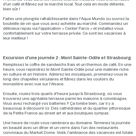
d'un café et flânez sur le marché local. Tout cela en mode détente,
bien sûr !
Faites une plongée rafraîchissante dans l'Aqua Mundo ou ouvrez la
bouteille de vin que vous avez achetée au marché. Commandez un
délicieux repas via l'application « Center Parcs » et installez-vous
confortablement sur votre terrasse privée. Ce sont les vacances à
leur meilleur !
Excursion d'une journée 2 : Mont Sainte-Odile et Strasbourg
Remplissez le coffre de sandwichs frais et un thermos de café. En une
heure, vous rejoindrez le Mont Sainte-Odile pour une matinée riche
en culture et en histoire. Admirez les mosaïques, promenez-vous le
long des chapelles séculaires et flânez dans les couloirs du
monastère avec vue sur l'Alsace.
Ensuite, roulez trois quarts d'heure jusqu'à Strasbourg, où vous
trouverez une agréable terrasse parmi les maisons à colombages.
Vous avez rechargé vos batteries ? Ça tombe bien, car il y a
beaucoup à découvrir ici. Des cathédrales et du quartier pittoresque
de la Petite France au street art et aux boutiques sympas.
Une heure de route vous ramènera au domaine. Terminez la journée
en beauté avec un dîner et un verre dans l'un des restaurants
conviviaux du Market Dome. Voilà, l'ambiance des vacances est totale