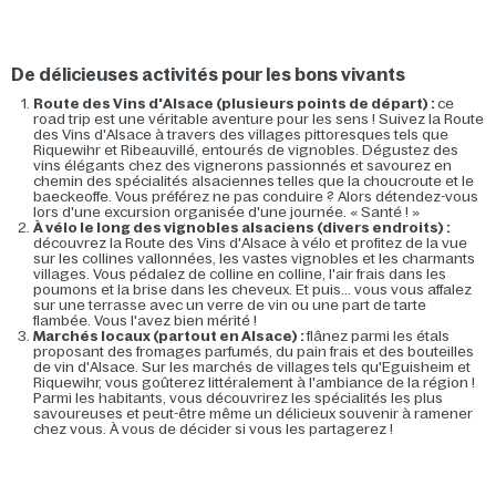
De délicieuses activités pour les bons vivants
Route des Vins d'Alsace (plusieurs points de départ) :
ce
road trip est une véritable aventure pour les sens ! Suivez la Route
des Vins d'Alsace à travers des villages pittoresques tels que
Riquewihr et Ribeauvillé, entourés de vignobles. Dégustez des
vins élégants chez des vignerons passionnés et savourez en
chemin des spécialités alsaciennes telles que la choucroute et le
baeckeoffe. Vous préférez ne pas conduire ? Alors détendez-vous
lors d'une excursion organisée d'une journée. « Santé ! »
À vélo le long des vignobles alsaciens (divers endroits) :
découvrez la Route des Vins d'Alsace à vélo et profitez de la vue
sur les collines vallonnées, les vastes vignobles et les charmants
villages. Vous pédalez de colline en colline, l'air frais dans les
poumons et la brise dans les cheveux. Et puis... vous vous affalez
sur une terrasse avec un verre de vin ou une part de tarte
flambée. Vous l'avez bien mérité !
Marchés locaux (partout en Alsace) :
flânez parmi les étals
proposant des fromages parfumés, du pain frais et des bouteilles
de vin d'Alsace. Sur les marchés de villages tels qu'Eguisheim et
Riquewihr, vous goûterez littéralement à l'ambiance de la région !
Parmi les habitants, vous découvrirez les spécialités les plus
savoureuses et peut-être même un délicieux souvenir à ramener
chez vous. À vous de décider si vous les partagerez !