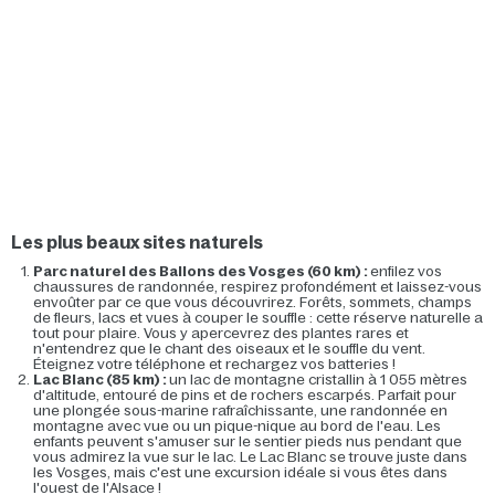
Les plus beaux sites naturels
Parc naturel des Ballons des Vosges (60 km) :
enfilez vos
chaussures de randonnée, respirez profondément et laissez-vous
envoûter par ce que vous découvrirez. Forêts, sommets, champs
de fleurs, lacs et vues à couper le souffle : cette réserve naturelle a
tout pour plaire. Vous y apercevrez des plantes rares et
n'entendrez que le chant des oiseaux et le souffle du vent.
Éteignez votre téléphone et rechargez vos batteries !
Lac Blanc (85 km) :
un lac de montagne cristallin à 1 055 mètres
d'altitude, entouré de pins et de rochers escarpés. Parfait pour
une plongée sous-marine rafraîchissante, une randonnée en
montagne avec vue ou un pique-nique au bord de l'eau. Les
enfants peuvent s'amuser sur le sentier pieds nus pendant que
vous admirez la vue sur le lac. Le Lac Blanc se trouve juste dans
les Vosges, mais c'est une excursion idéale si vous êtes dans
l'ouest de l'Alsace !