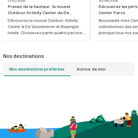
17/07/2026
30/06/2026
Prenez de la hauteur : le nouvel
Découvrez les pin's
Outdoor Activity Center de De
Center Parcs
Vossemeren et Bispinger Heide est
Découvrez le nouvel Outdoor Activity
Nouveauté chez Cent
ouvert
Center à De Vossemeren et Bispinger
collectionnez des pi
Heide. Choisissez parmi quatre parcours
presque tous nos pa
et vivez une aventure en pleine nature.
de collection Center
motif original, inspir
l'ambiance et des dét
Nos destinations
caractéristiques du 
séjournez.
Nos destinations préférées
Autour de moi