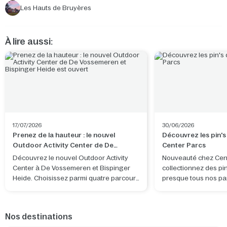
Les Hauts de Bruyères
À lire aussi:
17/07/2026
30/06/2026
Prenez de la hauteur : le nouvel
Découvrez les pin's
Outdoor Activity Center de De
Center Parcs
Vossemeren et Bispinger Heide est
Découvrez le nouvel Outdoor Activity
Nouveauté chez Cent
ouvert
Center à De Vossemeren et Bispinger
collectionnez des pi
Heide. Choisissez parmi quatre parcours
presque tous nos pa
et vivez une aventure en pleine nature.
de collection Center
motif original, inspir
l'ambiance et des dét
Nos destinations
caractéristiques du 