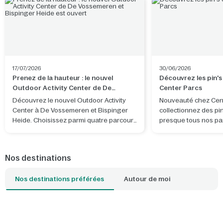
17/07/2026
30/06/2026
Prenez de la hauteur : le nouvel
Découvrez les pin's
Outdoor Activity Center de De
Center Parcs
Vossemeren et Bispinger Heide est
Découvrez le nouvel Outdoor Activity
Nouveauté chez Cent
ouvert
Center à De Vossemeren et Bispinger
collectionnez des pi
Heide. Choisissez parmi quatre parcours
presque tous nos pa
et vivez une aventure en pleine nature.
de collection Center
motif original, inspir
l'ambiance et des dét
Nos destinations
caractéristiques du 
séjournez.
Nos destinations préférées
Autour de moi