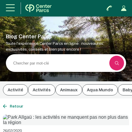
Blog Center Parcs
Toute l'expérience Center Parcs en ligne : nouveautés,
exclusivités, conseils et bien plus encore !
Activité
Activités
Animaux
Aqua Mundo
Bab
Retour
26/02/2020