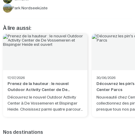
Park Nordseeküste
À lire aussi:
17/07/2026
30/06/2026
Prenez de la hauteur : le nouvel
Découvrez les pin's
Outdoor Activity Center de De
Center Parcs
Vossemeren et Bispinger Heide est
Découvrez le nouvel Outdoor Activity
Nouveauté chez Cent
ouvert
Center à De Vossemeren et Bispinger
collectionnez des pi
Heide. Choisissez parmi quatre parcours
presque tous nos pa
et vivez une aventure en pleine nature.
de collection Center
motif original, inspir
l'ambiance et des dét
Nos destinations
caractéristiques du 