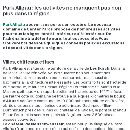
Park Allgaü : les activités ne manquent pas non
plus dans la région
Park Allgäu
a ouvert ses portes en octobre. Le nouveau
domaine de Center Parcs propose de nombreuses activités
pour tous les âges, tant à l'intérieur qu'à l'extérieur. De
l’adrénaline à la détente pure, tout est possible. Vous
trouverez ci-dessous quelques conseils pour des excursions
et des activités dans la région.
Villes, châteaux et lacs
Park Allgäu est situé sur le territoire de la ville de
Leutkirch
. Dans la
belle vieille ville rénovée, vous trouverez non seulement des
entreprises familiales et de bons restaurants, mais aussi des
bâtiments à l’architecture intéressante. Les points forts sont l’hôtel de
ville baroque, le musée Heimat, l'église Leutekirche St. Martin et la
ème
Maison gothique – un superbe bâtiment historique du 14
siècle.
De l'autre côté du domaine se trouve à quelques kilomètres le bourg
d'
Altusried
. Cette commune de 10 000 habitants, située en Bavière,
abrite plusieurs sites : l'église de pèlerinage Gschnaidt, l’Iller-
Durchbruch près des ruines du château de Kalden, le pont suspendu
Blaue Bruck et la scène en plein air Allgäuer avec 2 500 places
assises couvertes.
Le
château de Neuschwanstein
est un peu plus éloigné de Park
Allgäu (à une heure de route), ce qui en fait la destination idéale pour