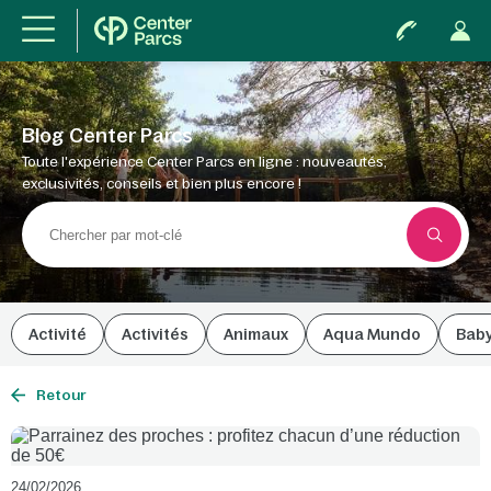
Blog Center Parcs
Toute l'expérience Center Parcs en ligne : nouveautés,
exclusivités, conseils et bien plus encore !
Activité
Activités
Animaux
Aqua Mundo
Bab
Retour
24/02/2026