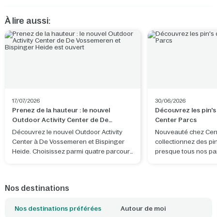
À lire aussi:
17/07/2026
30/06/2026
Prenez de la hauteur : le nouvel
Découvrez les pin's
Outdoor Activity Center de De
Center Parcs
Vossemeren et Bispinger Heide est
Découvrez le nouvel Outdoor Activity
Nouveauté chez Cent
ouvert
Center à De Vossemeren et Bispinger
collectionnez des pi
Heide. Choisissez parmi quatre parcours
presque tous nos pa
et vivez une aventure en pleine nature.
de collection Center
motif original, inspir
l'ambiance et des dét
Nos destinations
caractéristiques du 
séjournez.
Nos destinations préférées
Autour de moi