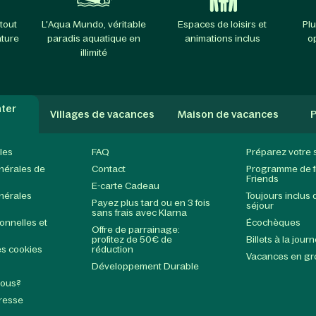
tout
L'Aqua Mundo, véritable
Espaces de loisirs et
Plu
ature
paradis aquatique en
animations inclus
o
illimité
ter
Villages de vacances
Maison de vacances
P
les
FAQ
Préparez votre 
nérales de
Contact
Programme de fi
Friends
E-carte Cadeau
nérales
Toujours inclus 
Payez plus tard ou en 3 fois
séjour
sans frais avec Klarna
nnelles et
Écochèques
Offre de parrainage:
profitez de 50€ de
Billets à la jour
s cookies
réduction
Vacances en g
Développement Durable
nous?
Presse