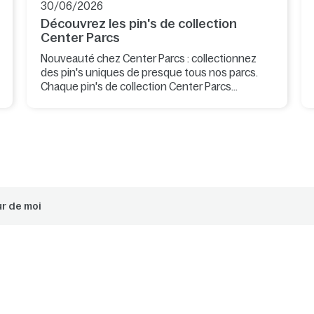
30/06/2026
Découvrez les pin's de collection
Center Parcs
Nouveauté chez Center Parcs : collectionnez
des pin's uniques de presque tous nos parcs.
Chaque pin's de collection Center Parcs
présente un motif original, inspiré de la nature,
de l'ambiance et des détails caractéristiques du
parc où vous séjournez.
r de moi