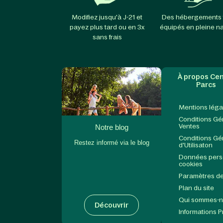
Modifiez jusqu'à J-21 et
Des hébergements 
payez plus tard ou en 3x
équipés en pleine n
sans frais
À propos Cen
Parcs
Mentions léga
Conditions Gé
Ventes
Notre blog
Conditions Gé
Restez informé via le blog
d'Utilisaton
Données perso
cookies
Paramètres de
Plan du site
Qui sommes-
Découvrir
Informations 