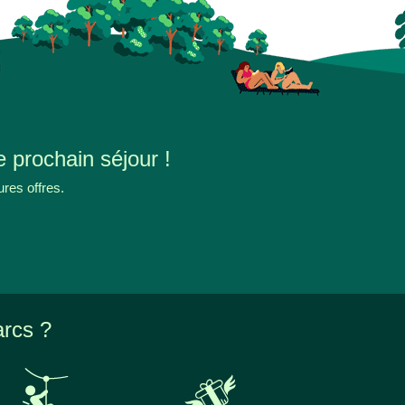
e prochain séjour !
ures offres.
arcs ?