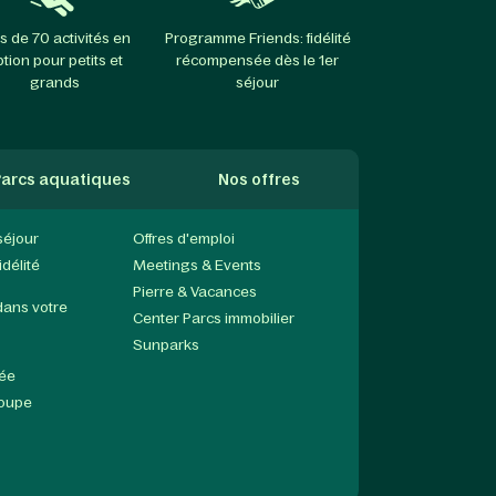
s de 70 activités en
Programme Friends: fidélité
ption pour petits et
récompensée dès le 1er
grands
séjour
arcs aquatiques
Nos offres
séjour
Offres d'emploi
délité
Meetings & Events
Pierre & Vacances
dans votre
Center Parcs immobilier
Sunparks
née
roupe