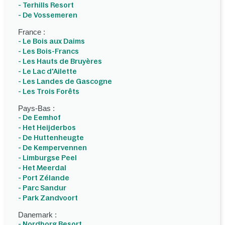
- Terhills Resort
- De Vossemeren
France :
- Le Bois aux Daims
- Les Bois-Francs
- Les Hauts de Bruyères
- Le Lac d'Ailette
- Les Landes de Gascogne
- Les Trois Forêts
Pays-Bas :
- De Eemhof
- Het Heijderbos
- De Huttenheugte
- De Kempervennen
- Limburgse Peel
- Het Meerdal
- Port Zélande
- Parc Sandur
- Park Zandvoort
Danemark :
- Nordborg Resort