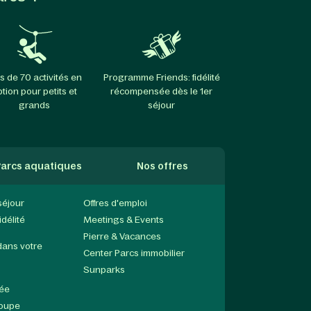
s de 70 activités en
Programme Friends: fidélité
ption pour petits et
récompensée dès le 1er
grands
séjour
arcs aquatiques
Nos offres
séjour
Offres d'emploi
délité
Meetings & Events
Pierre & Vacances
dans votre
Center Parcs immobilier
Sunparks
née
roupe