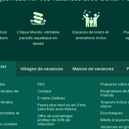
tout
L'Aqua Mundo, véritable
Espaces de loisirs et
Plu
ature
paradis aquatique en
animations inclus
o
illimité
ter
Villages de vacances
Maison de vacances
P
les
FAQ
Préparez votre 
nérales de
Contact
Programme de fi
Friends
E-carte Cadeau
nérales
Toujours inclus 
Payez plus tard ou en 3 fois
séjour
sans frais avec Klarna
nnelles et
Écochèques
Offre de parrainage:
profitez de 50€ de
Billets à la jour
s cookies
réduction
Vacances en g