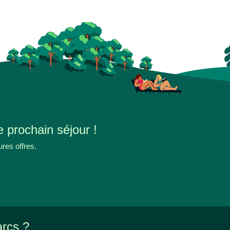
e prochain séjour !
ures offres.
arcs ?