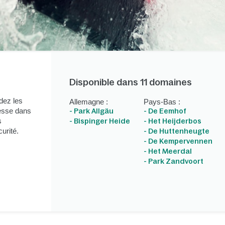
Disponible dans 11 domaines
dez les
Allemagne :
Pays-Bas :
tesse dans
- Park Allgäu
- De Eemhof
s
- Bispinger Heide
- Het Heijderbos
curité.
- De Huttenheugte
- De Kempervennen
- Het Meerdal
- Park Zandvoort