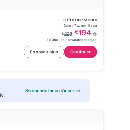
Offre Last Minute
Du lun. 7 au mer. 9 sept
194
€
228
€
TVA incluse, hors autres charges.
En savoir plus
Continuer
Se connecter ou s’inscrire
te.