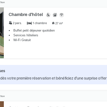
'Iton
Chambre d'hôtel
1 chambre
2 pers.
27 m²
Buffet petit déjeuner quotidien
Services hôteliers
Wi-Fi Gratuit
ses
dès votre première réservation et bénéficiez d'une surprise offer
'Iton