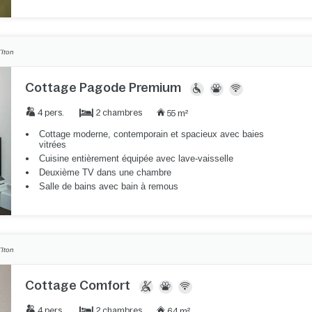
'Iton
Cottage Pagode Premium
2 chambres
4 pers.
55 m²
Cottage moderne, contemporain et spacieux avec baies
vitrées
Cuisine entièrement équipée avec lave-vaisselle
Deuxième TV dans une chambre
Salle de bains avec bain à remous
'Iton
Cottage Comfort
2 chambres
4 pers.
64 m²