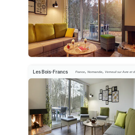
,
,
Les Bois-Francs
France
Normandie
Verneuil sur Avre et d