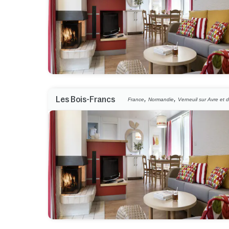
,
,
Les Bois-Francs
France
Normandie
Verneuil sur Avre et d