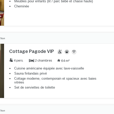
Meubles pour enfants (lit / parc bébé et chaise haute)
Cheminée
'Iton
Cottage Pagode VIP
2 chambres
4 pers.
64 m²
Cuisine américaine équipée avec lave-vaisselle
Sauna finlandais privé
Cottage moderne, contemporain et spacieux avec baies
vitrées
Set de serviettes de toilette
'Iton