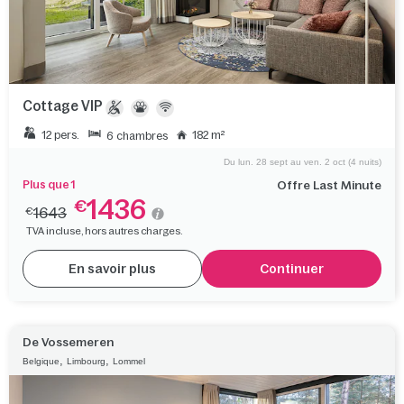
Cottage VIP
12 pers.
182 m²
6 chambres
Du lun. 28 sept au ven. 2 oct (4 nuits)
Plus que 1
Offre Last Minute
1436
€
1643
€
TVA incluse, hors autres charges.
En savoir plus
Continuer
De Vossemeren
,
,
Belgique
Limbourg
Lommel