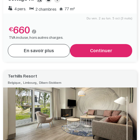
4 pers.
77 m²
2 chambres
Du ven. 2 au lun. 5 oct (3 nuits)
660
€
TVA incluse, hors autres charges.
En savoir plus
Continuer
Terhills Resort
,
,
Belgique
Limbourg
Dilsen-Stokkem