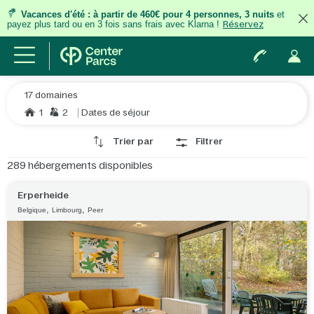
Vacances d'été
:
à partir de 460€ pour 4 personnes, 3 nuits
et
payez plus tard ou en 3 fois
sans frais
avec Klarna !
Réservez
17 domaines
1
2
Dates de séjour
Trier par
Filtrer
289
hébergements disponibles
Erperheide
,
,
Belgique
Limbourg
Peer