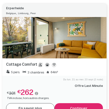
Erperheide
,
,
Belgique
Limbourg
Peer
Cottage Comfort
5 pers.
64m²
3 chambres
Du lun. 21 au mer. 23 sept (2 nuits)
Offre Last Minute
262
€
301
€
TVA incluse, hors autres charges.
En savoir plus
Continuer