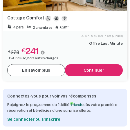
Cottage Comfort
4 pers.
62m²
2 chambres
Du lun. 5 au mer. 7 oct (2 nuits)
Offre Last Minute
241
€
278
€
TVA incluse, hors autres charges.
En savoir plus
Continuer
Connectez-vous pour voir vos récompenses
Rejoignez le programme de fidélité
dès votre première
réservation et bénéficiez d'une surprise offerte.
Se connecter ou s’inscrire