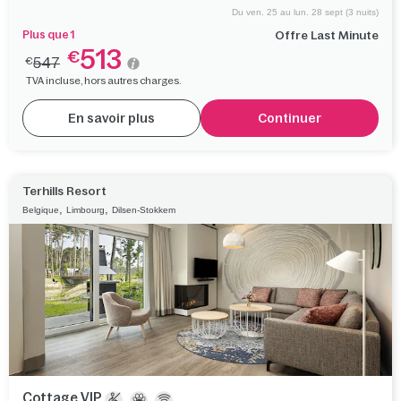
Du ven. 25 au lun. 28 sept (3 nuits)
Plus que 1
Offre Last Minute
513
€
547
€
TVA incluse, hors autres charges.
En savoir plus
Continuer
Terhills Resort
,
,
Belgique
Limbourg
Dilsen-Stokkem
Cottage VIP