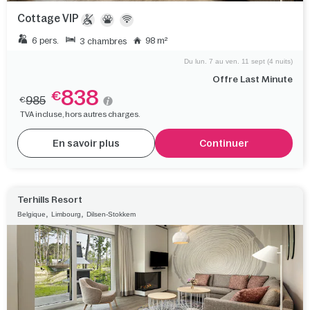
Cottage VIP
6 pers.
98 m²
3 chambres
Du lun. 7 au ven. 11 sept (4 nuits)
Offre Last Minute
838
€
985
€
TVA incluse, hors autres charges.
En savoir plus
Continuer
Terhills Resort
,
,
Belgique
Limbourg
Dilsen-Stokkem