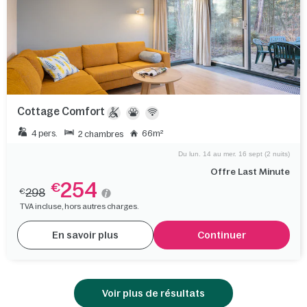
Cottage Comfort
4 pers.
66m²
2 chambres
Du lun. 14 au mer. 16 sept (2 nuits)
Offre Last Minute
254
€
298
€
TVA incluse, hors autres charges.
En savoir plus
Continuer
Voir plus de résultats