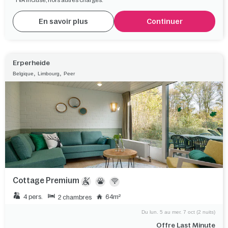
TVA incluse, hors autres charges.
En savoir plus
Continuer
Erperheide
,
,
Belgique
Limbourg
Peer
Cottage Premium
4 pers.
64m²
2 chambres
Du lun. 5 au mer. 7 oct (2 nuits)
Offre Last Minute