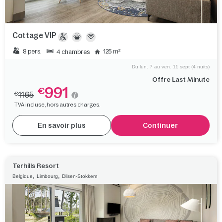
Cottage VIP
8 pers.
125 m²
4 chambres
Du lun. 7 au ven. 11 sept (4 nuits)
Offre Last Minute
991
€
1165
€
TVA incluse, hors autres charges.
En savoir plus
Continuer
Terhills Resort
,
,
Belgique
Limbourg
Dilsen-Stokkem