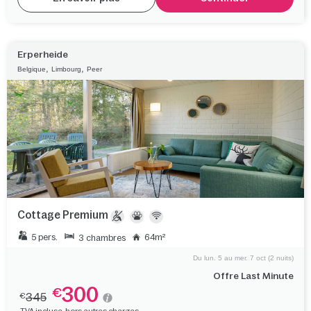
Erperheide
,
,
Belgique
Limbourg
Peer
Cottage Premium
5 pers.
64m²
3 chambres
Du lun. 5 au mer. 7 oct (2 nuits)
Offre Last Minute
300
€
345
€