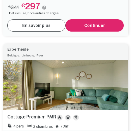
297
€
341
€
TVA incluse, hors autres charges.
En savoir plus
Continuer
Erperheide
,
,
Belgique
Limbourg
Peer
Cottage Premium PMR
4 pers.
73m²
2 chambres