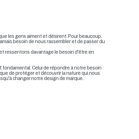
 que les gens aiment et désirent. Pour beaucoup,
jamais besoin de nous rassembler et de passer du
et ressentons davantage le besoin d'être en
if fondamental. Celui de répondre à notre besoin
 que de protéger et découvrir la nature qui nous
jusqu'à changer notre design de marque.