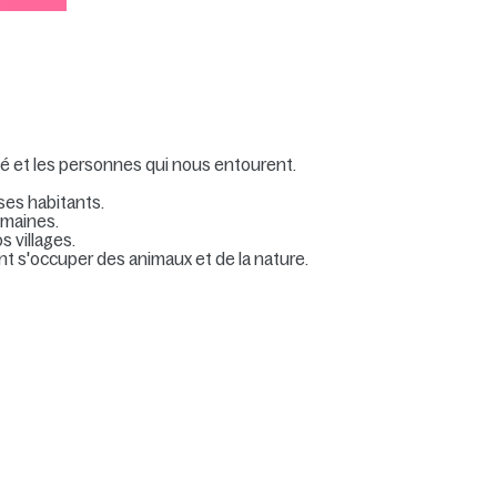
ité et les personnes qui nous entourent.
ses habitants.
omaines.
 villages.
nt s'occuper des animaux et de la nature.