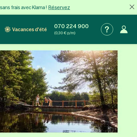
Réservez
sans frais
avec Klarna !
070 224 900
Vacances d'été
(0,30 € p/m)