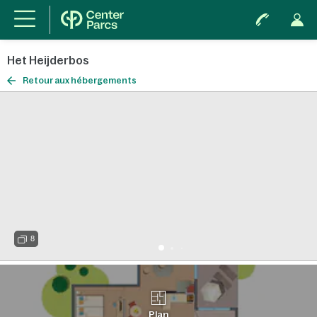
Het Heijderbos
Retour aux hébergements
8
Plan