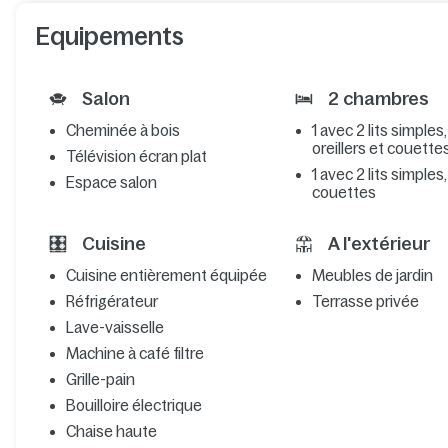
Equipements
Salon
2 chambres
Cheminée à bois
1 avec 2 lits simples,
oreillers et couette
Télévision écran plat
1 avec 2 lits simples,
Espace salon
couettes
Cuisine
A l'extérieur
Cuisine entièrement équipée
Meubles de jardin
Réfrigérateur
Terrasse privée
Lave-vaisselle
Machine à café filtre
Grille-pain
Bouilloire électrique
Chaise haute