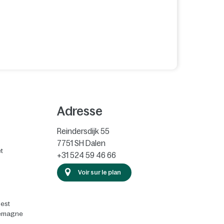
Adresse
Reindersdijk 55
7751 SH
Dalen
t
+31 524 59 46 66
Voir sur le plan
 est
llemagne