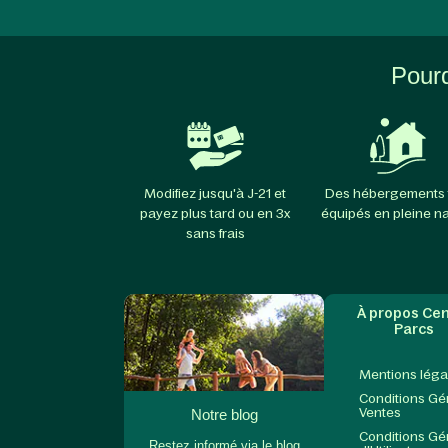
Pourq
Modifiez jusqu'à J-21 et
Des hébergements 
payez plus tard ou en 3x
équipés en pleine n
sans frais
À propos Cen
Parcs
Mentions léga
Conditions Gé
Ventes
Notre blog
Conditions Gé
Restez informé via le blog