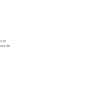
s et
heure de