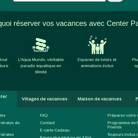
uoi réserver vos vacances avec Center P
tout
L'Aqua Mundo, véritable
Espaces de loisirs et
Plu
ature
paradis aquatique en
animations inclus
o
illimité
ter
Villages de vacances
Maison de vacances
P
les
FAQ
Préparez votre 
nérales de
Contact
Programme de fi
Friends
E-carte Cadeau
nérales
Toujours inclus 
Payez plus tard ou en 3 fois