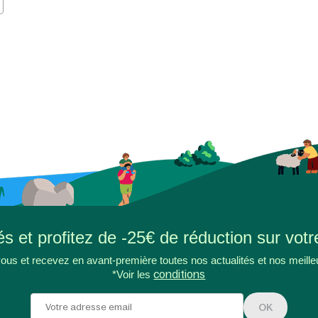
s et profitez de -25€ de réduction sur votr
ous et recevez en avant-première toutes nos actualités et nos meille
*Voir les
conditions
OK