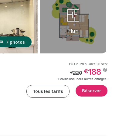
Plan
7 photos
Du lun. 28 au mer. 30 sept
188
€
220
€
TVA incluse, hors autres charges.
Réserver
Tous les tarifs