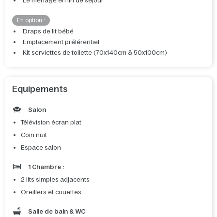
Le ménage en fin de séjour
En option :
Draps de lit bébé
Emplacement préférentiel
Kit serviettes de toilette (70x140cm & 50x100cm)
Equipements
Salon
Télévision écran plat
Coin nuit
Espace salon
1 Chambre :
2 lits simples adjacents
Oreillers et couettes
Salle de bain & WC