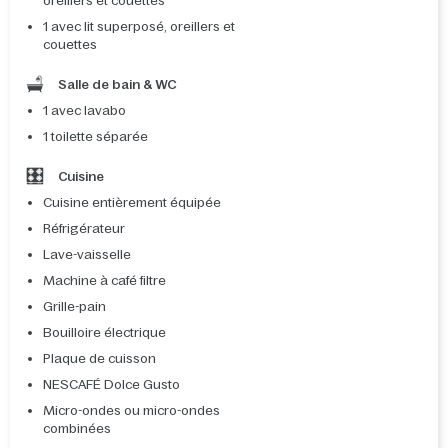
oreillers et couettes
1 avec lit superposé, oreillers et
couettes
Salle de bain & WC
1 avec lavabo
1 toilette séparée
Cuisine
Cuisine entièrement équipée
Réfrigérateur
Lave-vaisselle
Machine à café filtre
Grille-pain
Bouilloire électrique
Plaque de cuisson
NESCAFÉ Dolce Gusto
Micro-ondes ou micro-ondes
combinées