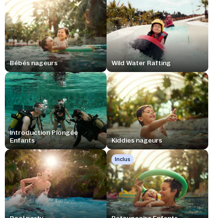
Bébés nageurs
Wild Water Rafting
Introduction Plongée
Enfants
Kiddies nageurs
Inclus