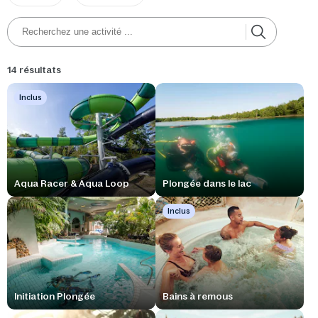
sur un scooter sous-marin.
14 résultats
Inclus
Aqua Racer & Aqua Loop
Plongée dans le lac
Inclus
Initiation Plongée
Bains à remous