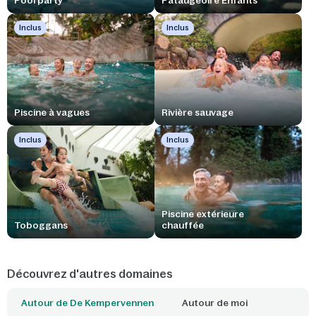
Pool party
Pataugeoire Enfants
Inclus
Inclus
Piscine à vagues
Rivière sauvage
Inclus
Inclus
Piscine extérieure
Toboggans
chauffée
Découvrez d'autres domaines
Autour de De Kempervennen
Autour de moi