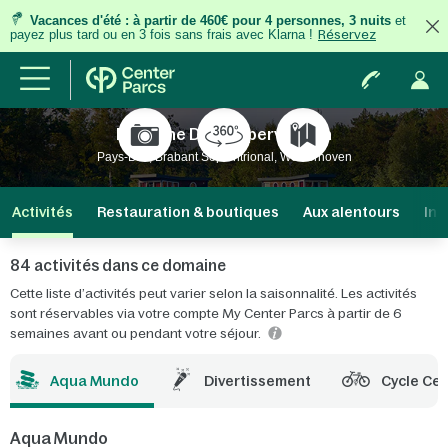
Vacances d'été
:
à partir de 460€ pour 4 personnes, 3 nuits
et
payez plus tard ou en 3 fois
sans frais
avec Klarna !
Réservez
Domaine De Kempervennen
Pays-Bas, Brabant Septentrional, Westerhoven
Activités
Restauration & boutiques
Aux alentours
Inf
84 activités dans ce domaine
Cette liste d’activités peut varier selon la saisonnalité. Les activités
sont réservables via votre compte My Center Parcs à partir de 6
semaines avant ou pendant votre séjour.
Aqua Mundo
Divertissement
Cycle Ce
Aqua Mundo