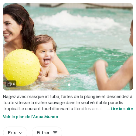
6
Nagez avec masque et tuba, faites de la plongée et descendez à
toute vitesse la rivière sauvage dans le seul véritable paradis
tropical Le courant tourbillonnant attend les amateurs de vitesse
... Lire la suite
sur la rivière sauvage. Vous recherchez plutôt le calme ? Nagez
Voir le plan de l’Aqua Mundo
avec masque et tuba parmi les poissons exotiques multicolores
dans le bassin La Vie en mer, très instructif. Ou bien découvrez la
Prix
Filtrer
plongée avec Discover Scuba, qui propose notamment un tour