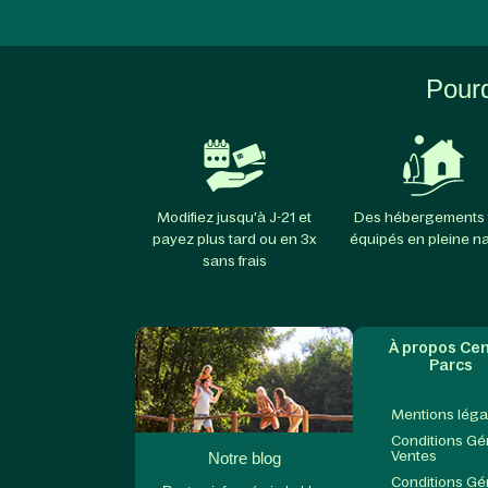
Pourq
Modifiez jusqu'à J-21 et
Des hébergements 
payez plus tard ou en 3x
équipés en pleine n
sans frais
À propos Cen
Parcs
Mentions léga
Conditions Gé
Ventes
Notre blog
Conditions Gé