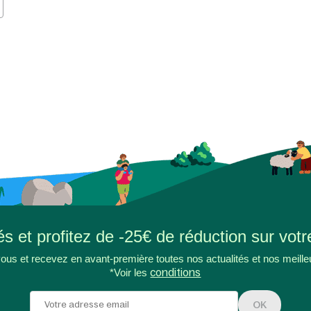
s et profitez de -25€ de réduction sur votr
ous et recevez en avant-première toutes nos actualités et nos meille
*Voir les
conditions
OK