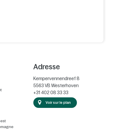
Adresse
Kempervennendreef 8
5563 VB
Westerhoven
t
+31 402 08 33 33
Voir sur le plan
 est
llemagne