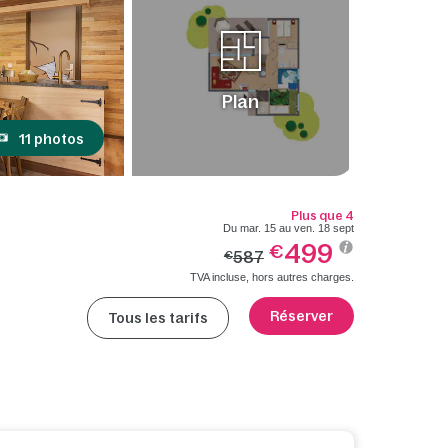
Plan
11 photos
Plus que 4
Du mar. 15 au ven. 18 sept
499
€
587
€
TVA incluse, hors autres charges.
Réserver
Tous les tarifs