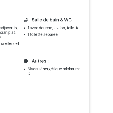
Salle de bain & WC
 adjacents,
1 avec douche, lavabo, toilette
écran plat,
1 toilette séparée
s
 oreillers et
Autres :
Niveau énergétique minimum :
D