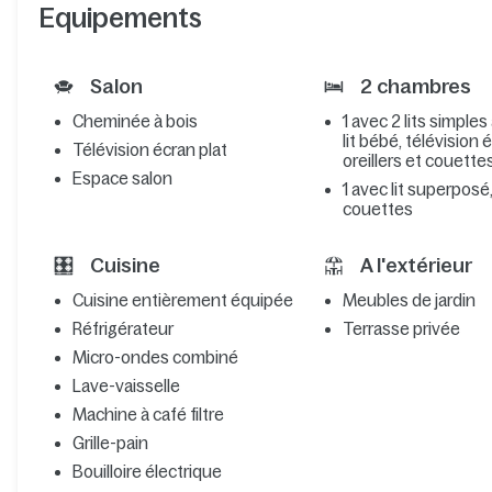
Equipements
Salon
2 chambres
Cheminée à bois
1 avec 2 lits simples
lit bébé, télévision 
Télévision écran plat
oreillers et couette
Espace salon
1 avec lit superposé,
couettes
Cuisine
A l'extérieur
Cuisine entièrement équipée
Meubles de jardin
Réfrigérateur
Terrasse privée
Micro-ondes combiné
Lave-vaisselle
Machine à café filtre
Grille-pain
Bouilloire électrique