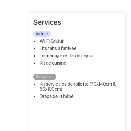
Services
Inclus :
Wi-Fi Gratuit
Lits faits à l'arrivée
Le ménage en fin de séjour
Kit de cuisine
En option :
Kit serviettes de toilette (70x140cm &
50x100cm)
Draps de lit bébé