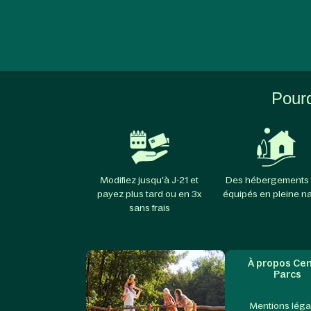
Pourq
Modifiez jusqu'à J-21 et
Des hébergements 
payez plus tard ou en 3x
équipés en pleine n
sans frais
À propos Cen
Parcs
Mentions léga