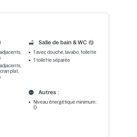
Salle de bain & WC
 adjacents,
1 avec douche, lavabo, toilette
s
1 toilette séparée
 adjacents,
écran plat,
s
Autres :
Niveau énergétique minimum :
D