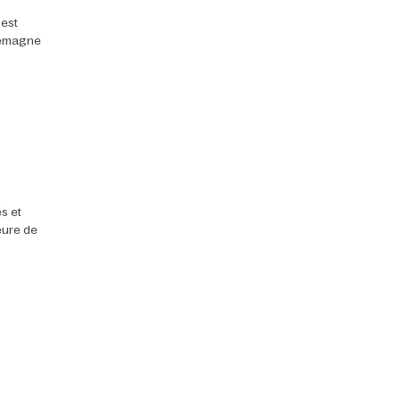
 est
llemagne
s et
heure de