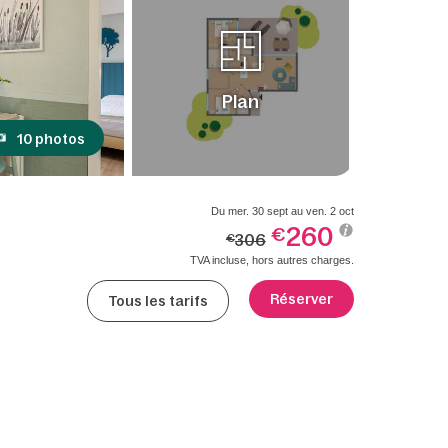
Plan
10 photos
Du mer. 30 sept au ven. 2 oct
260
€
306
€
TVA incluse, hors autres charges.
Réserver
Tous les tarifs