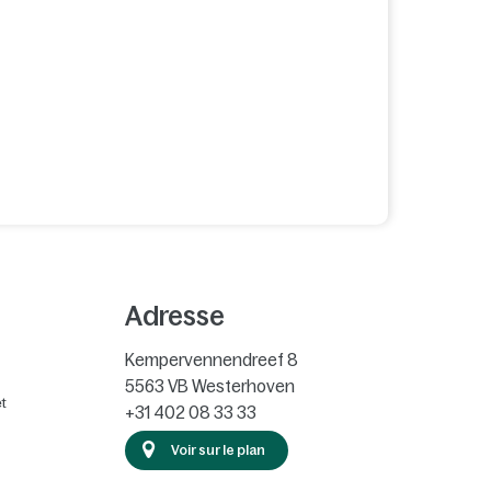
Adresse
Kempervennendreef 8
5563 VB
Westerhoven
t
+31 402 08 33 33
Voir sur le plan