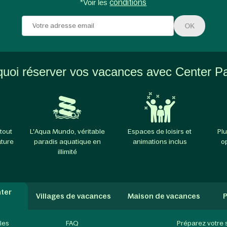
*Voir les
conditions
OK
uoi réserver vos vacances avec Center P
tout
L'Aqua Mundo, véritable
Espaces de loisirs et
Plu
ature
paradis aquatique en
animations inclus
o
illimité
ter
Villages de vacances
Maison de vacances
P
les
FAQ
Préparez votre 