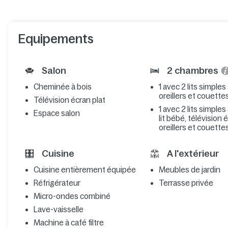
Equipements
Salon
2 chambres
Cheminée à bois
1 avec 2 lits simples
oreillers et couette
Télévision écran plat
1 avec 2 lits simples
Espace salon
lit bébé, télévision 
oreillers et couette
Cuisine
A l'extérieur
Cuisine entièrement équipée
Meubles de jardin
Réfrigérateur
Terrasse privée
Micro-ondes combiné
Lave-vaisselle
Machine à café filtre