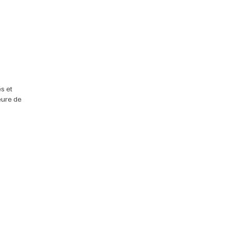
s et
heure de