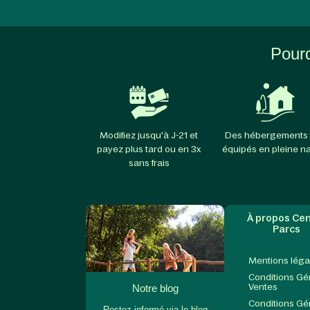
Pourq
Modifiez jusqu'à J-21 et
Des hébergements 
payez plus tard ou en 3x
équipés en pleine n
sans frais
À propos Cen
Parcs
Mentions léga
Conditions Gé
Ventes
Notre blog
Conditions Gé
Restez informé via le blog