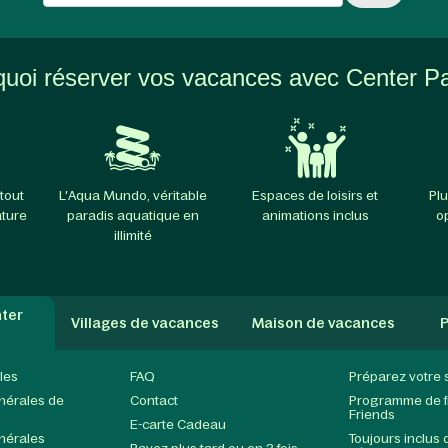
uoi réserver vos vacances avec Center P
tout
L'Aqua Mundo, véritable
Espaces de loisirs et
Plu
ature
paradis aquatique en
animations inclus
o
illimité
ter
Villages de vacances
Maison de vacances
P
les
FAQ
Préparez votre 
nérales de
Contact
Programme de fi
Friends
E-carte Cadeau
nérales
Toujours inclus 