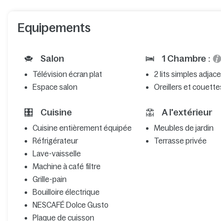
Equipements
Salon
1 Chambre :
Télévision écran plat
2 lits simples adjac
Espace salon
Oreillers et couette
Cuisine
A l'extérieur
Cuisine entièrement équipée
Meubles de jardin
Réfrigérateur
Terrasse privée
Lave-vaisselle
Machine à café filtre
Grille-pain
Bouilloire électrique
NESCAFÉ Dolce Gusto
Plaque de cuisson