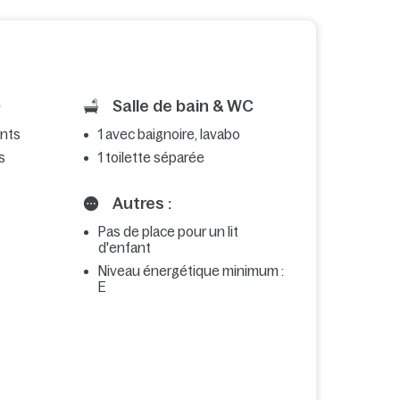
Salle de bain & WC
ents
1 avec baignoire, lavabo
s
1 toilette séparée
Autres :
Pas de place pour un lit
d'enfant
Niveau énergétique minimum :
E