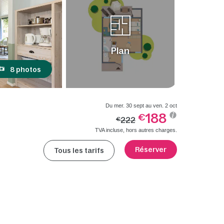
Plan
8 photos
Du mer. 30 sept au ven. 2 oct
188
€
222
€
TVA incluse, hors autres charges.
Réserver
Tous les tarifs