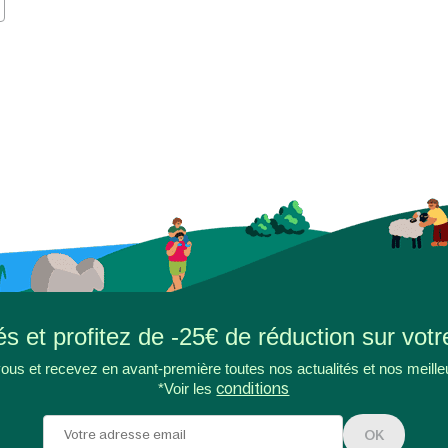
s et profitez de -25€ de réduction sur votr
ous et recevez en avant-première toutes nos actualités et nos meille
*Voir les
conditions
OK