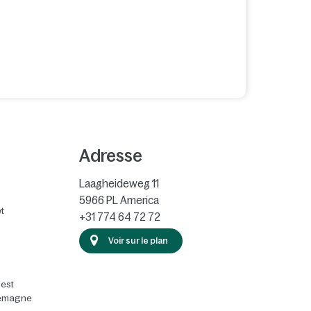
Adresse
Laagheideweg 11
5966 PL
America
t
+31 774 64 72 72
Voir sur le plan
 est
llemagne