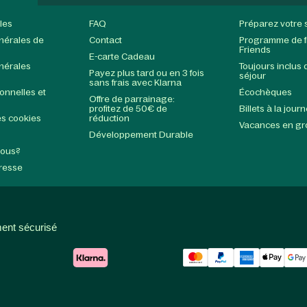
les
FAQ
Préparez votre 
nérales de
Contact
Programme de fi
Friends
E-carte Cadeau
nérales
Toujours inclus 
Payez plus tard ou en 3 fois
séjour
sans frais avec Klarna
nnelles et
Écochèques
Offre de parrainage:
profitez de 50€ de
Billets à la jour
s cookies
réduction
Vacances en g
Développement Durable
nous?
Presse
ent sécurisé