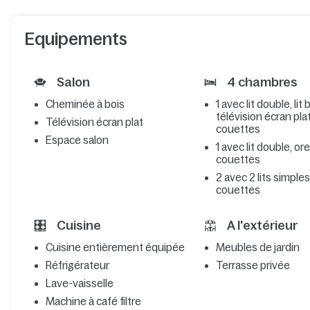
Equipements
Salon
4 chambres
Cheminée à bois
1 avec lit double, lit
télévision écran plat,
Télévision écran plat
couettes
Espace salon
1 avec lit double, ore
couettes
2 avec 2 lits simples,
couettes
Cuisine
A l'extérieur
Cuisine entièrement équipée
Meubles de jardin
Réfrigérateur
Terrasse privée
Lave-vaisselle
Machine à café filtre