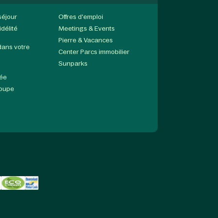
séjour
Offres d'emploi
délité
Meetings & Events
Pierre & Vacances
dans votre
Center Parcs immobilier
Sunparks
née
roupe