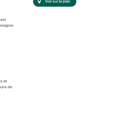
Voir sur le plan
 est
llemagne
s et
heure de