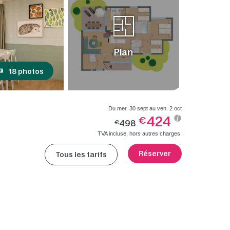
Plan
18 photos
Du mer. 30 sept au ven. 2 oct
424
€
498
€
TVA incluse, hors autres charges.
Réserver
Tous les tarifs