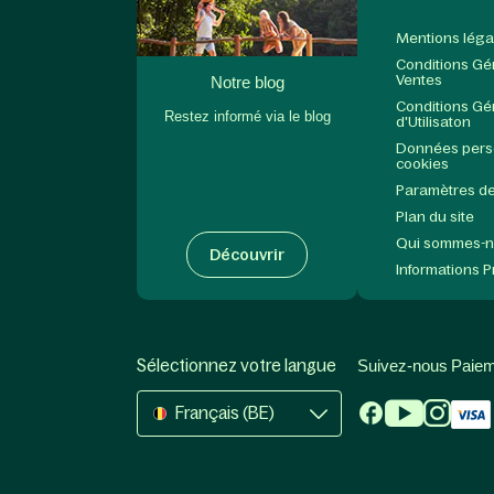
Mentions léga
Conditions Gé
Ventes
Notre blog
Conditions Gé
Restez informé via le blog
d'Utilisaton
Données perso
cookies
Paramètres de
Plan du site
Qui sommes-
Découvrir
Informations 
Sélectionnez votre langue
Suivez-nous
Paiem
Français (BE)