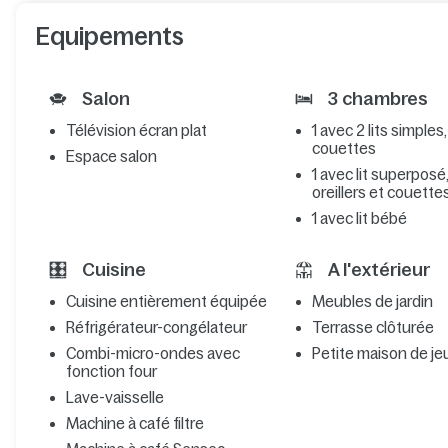
Equipements
Salon
3 chambres
Télévision écran plat
1 avec 2 lits simples,
couettes
Espace salon
1 avec lit superposé, 
oreillers et couette
1 avec lit bébé
Cuisine
A l'extérieur
Cuisine entièrement équipée
Meubles de jardin
Réfrigérateur-congélateur
Terrasse clôturée
Combi-micro-ondes avec
Petite maison de je
fonction four
Lave-vaisselle
Machine à café filtre