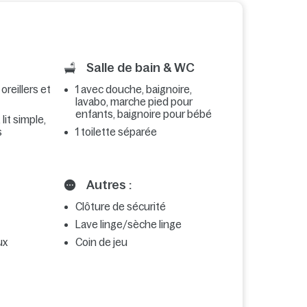
Salle de bain & WC
 oreillers et
1 avec douche, baignoire,
lavabo, marche pied pour
enfants, baignoire pour bébé
lit simple,
s
1 toilette séparée
Autres :
Clôture de sécurité
Lave linge/sèche linge
ux
Coin de jeu