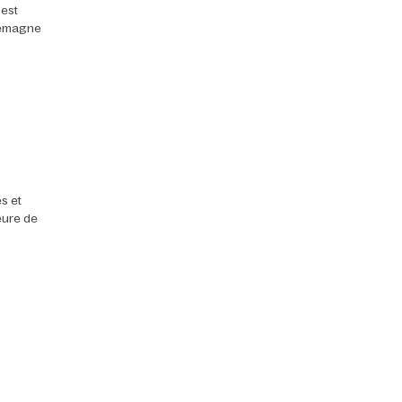
 est
llemagne
s et
heure de