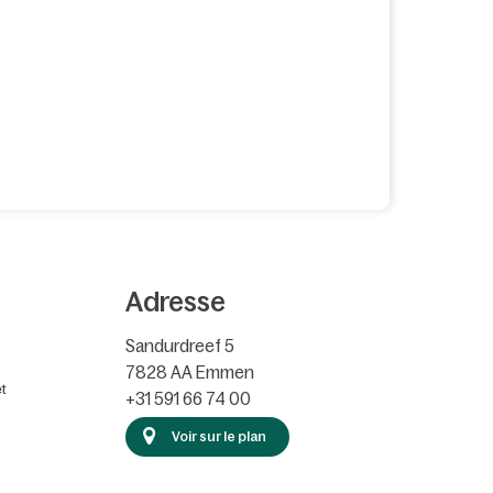
Adresse
Sandurdreef 5
7828 AA
Emmen
t
+31 591 66 74 00
Voir sur le plan