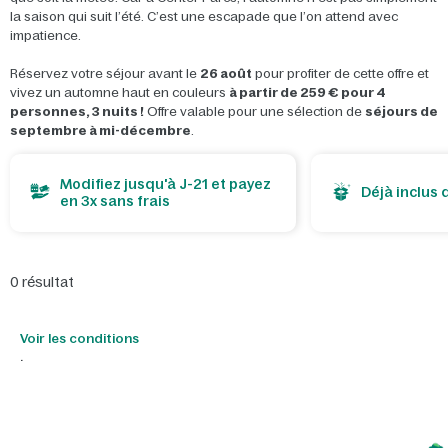
la saison qui suit l’été. C’est une escapade que l’on attend avec
impatience.
Réservez votre séjour avant le
26 août
pour profiter de cette offre et
vivez un automne haut en couleurs
à partir de 259 € pour 4
personnes, 3 nuits !
Offre valable pour une sélection de
séjours de
septembre à mi-décembre
.
Modifiez jusqu'à J-21 et payez
Déjà inclus 
en 3x sans frais
0
résultat
Voir les conditions
.