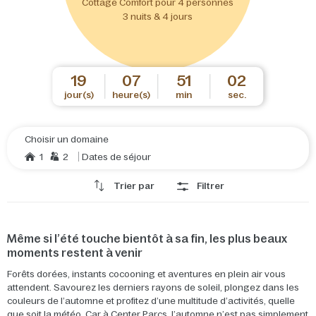
Cottage Comfort pour 4 personnes
3 nuits & 4 jours
19
07
51
02
jour(s)
heure(s)
min
sec.
Choisir un domaine
1
2
Dates de séjour
Trier par
Filtrer
Même si l’été touche bientôt à sa fin, les plus beaux
moments restent à venir
Forêts dorées, instants cocooning et aventures en plein air vous
attendent. Savourez les derniers rayons de soleil, plongez dans les
couleurs de l’automne et profitez d’une multitude d’activités, quelle
que soit la météo. Car à Center Parcs, l’automne n’est pas simplement