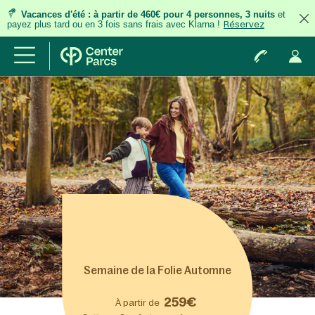
Vacances d'été
:
à partir de 460€ pour 4 personnes, 3 nuits
et
payez plus tard ou en 3 fois
sans frais
avec Klarna !
Réservez
Semaine de la Folie Automne
259€
À partir de