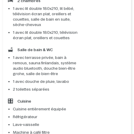
2 chambres
1 avec lit double 180x210, lit bébé,
télévision écran plat, oreillers et
couettes, salle de bain en suite,
sèche-cheveux
1 avec lit double 180x210, télévision
écran plat, oreillers et couettes
Salle de bain & WC
1 avec terrasse privée, bain à
remous, sauna finlandais, système
audio bluetooth, douche bien-être
grohe, salle de bien-être
1 avec douche de pluie, lavabo
2 toilettes séparées
Cuisine
Cuisine entièrement équipée
Réfrigérateur
Lave-vaisselle
Machine à café filtre