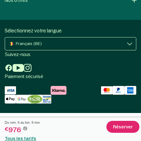
Nos offres
Sélectionnez votre langue
Français (BE)
Suivez-nous
Paiement sécurisé
Du ven. 6 au lun. 9 nov
Réserver
976
€
Tous les tarifs