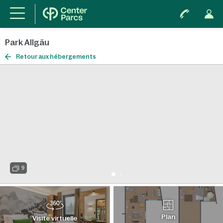
Park Allgäu
Retour aux hébergements
9
Plan
Visite virtuelle