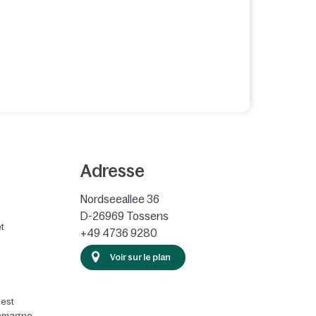
Adresse
Nordseeallee 36
D-26969
Tossens
t
+49 4736 9280
Voir sur le plan
 est
llemagne