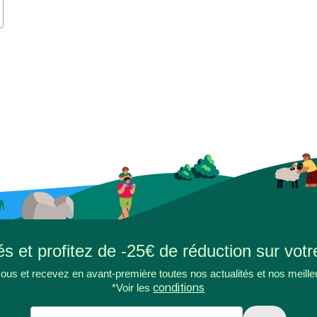
s et profitez de -25€ de réduction sur votr
ous et recevez en avant-première toutes nos actualités et nos meille
*Voir les
conditions