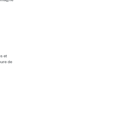
s et
heure de