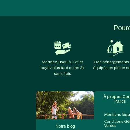
Pourq
Modifiez jusqu'à J-21 et
Des hébergements 
payez plus tard ou en 3x
équipés en pleine n
sans frais
À propos Cen
Parcs
Mentions léga
Conditions Gé
Ventes
Notre blog