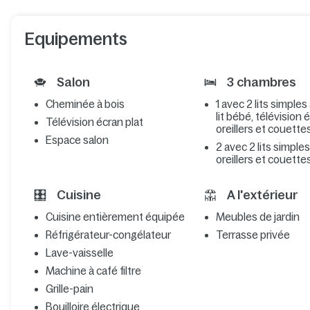
Equipements
Salon
3 chambres
Cheminée à bois
1 avec 2 lits simples
lit bébé, télévision 
Télévision écran plat
oreillers et couette
Espace salon
2 avec 2 lits simple
oreillers et couette
Cuisine
A l'extérieur
Cuisine entièrement équipée
Meubles de jardin
Réfrigérateur-congélateur
Terrasse privée
Lave-vaisselle
Machine à café filtre
Grille-pain
Bouilloire électrique