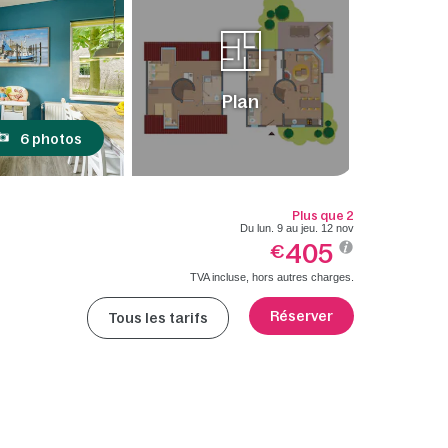
Plan
6 photos
Plus que 2
Du lun. 9 au jeu. 12 nov
405
€
TVA incluse, hors autres charges.
Réserver
Tous les tarifs