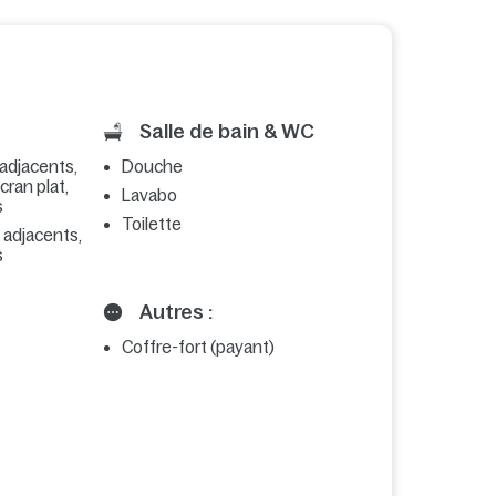
Salle de bain & WC
 adjacents,
Douche
écran plat,
Lavabo
s
Toilette
s adjacents,
s
Autres :
Coffre-fort (payant)