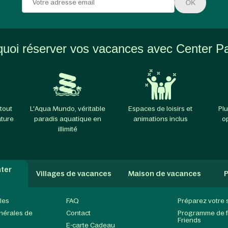
OK
uoi réserver vos vacances avec Center P
tout
L'Aqua Mundo, véritable
Espaces de loisirs et
Plu
ature
paradis aquatique en
animations inclus
o
illimité
ter
Villages de vacances
Maison de vacances
P
les
FAQ
Préparez votre 
nérales de
Contact
Programme de fi
Friends
E-carte Cadeau