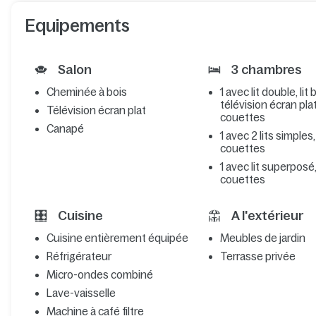
Equipements
Salon
3 chambres
Cheminée à bois
1 avec lit double, lit
télévision écran plat,
Télévision écran plat
couettes
Canapé
1 avec 2 lits simples,
couettes
1 avec lit superposé,
couettes
Cuisine
A l'extérieur
Cuisine entièrement équipée
Meubles de jardin
Réfrigérateur
Terrasse privée
Micro-ondes combiné
Lave-vaisselle
Machine à café filtre