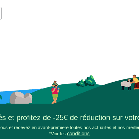
s et profitez de -25€ de réduction sur votr
ous et recevez en avant-première toutes nos actualités et nos meille
*Voir les
conditions