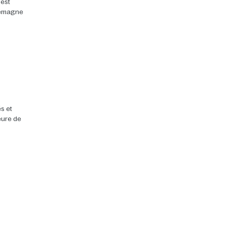
 est
llemagne
s et
heure de