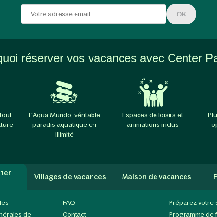
OK
uoi réserver vos vacances avec Center P
tout
L'Aqua Mundo, véritable
Espaces de loisirs et
Plu
ature
paradis aquatique en
animations inclus
o
illimité
ter
Villages de vacances
Maison de vacances
P
les
FAQ
Préparez votre 
nérales de
Contact
Programme de fi