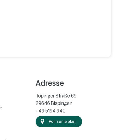
Adresse
Töpinger Straße 69
29646
Bispingen
t
+49 5194 940
Voir sur le plan