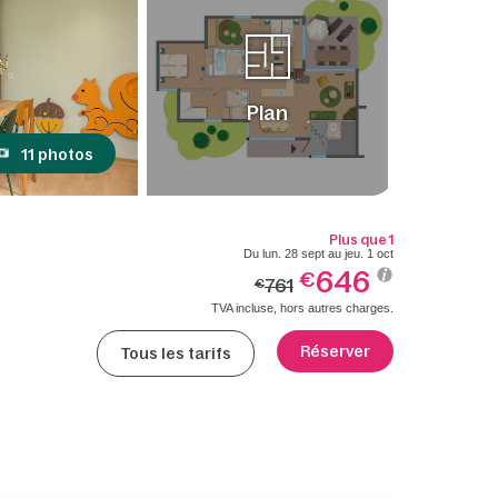
Plan
11 photos
Plus que 1
Du lun. 28 sept au jeu. 1 oct
646
€
761
€
TVA incluse, hors autres charges.
Réserver
Tous les tarifs