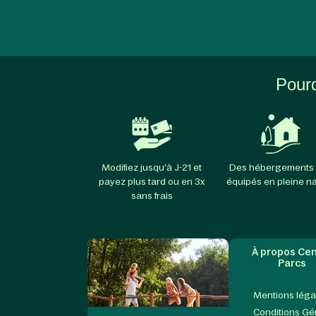
Pourq
Modifiez jusqu'à J-21 et
Des hébergements 
payez plus tard ou en 3x
équipés en pleine n
sans frais
À propos Cen
Parcs
Mentions léga
Conditions Gé