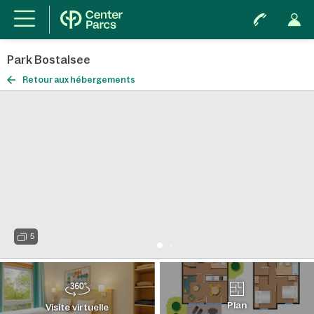
Park Bostalsee
Retour aux hébergements
5
Plan
Visite virtuelle