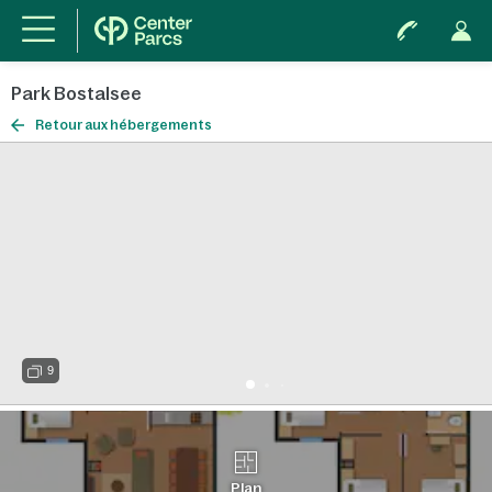
Park Bostalsee
Retour aux hébergements
9
Plan