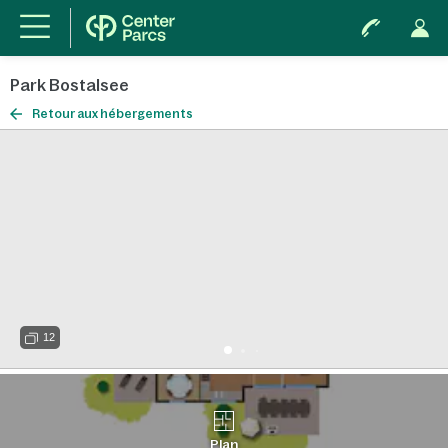
Park Bostalsee
Retour aux hébergements
12
Plan