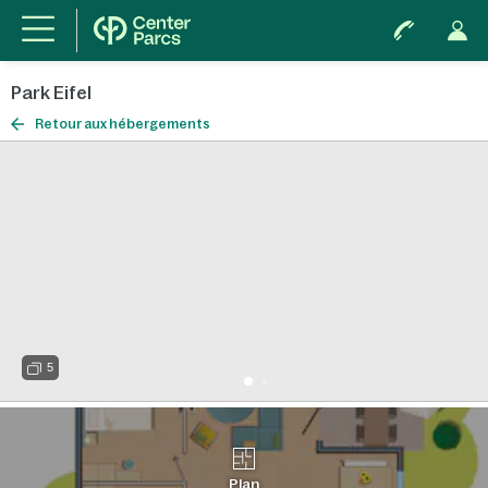
Park Eifel
Retour aux hébergements
5
Plan