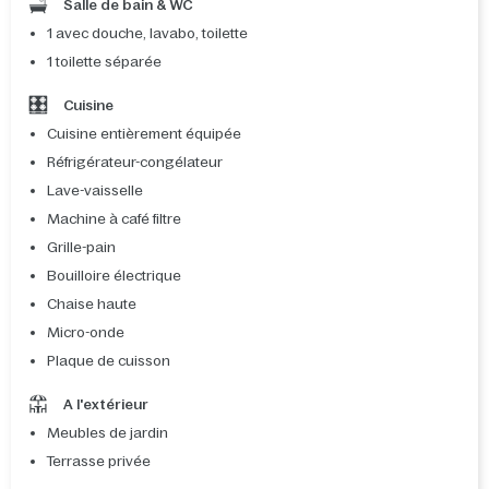
Salle de bain & WC
1 avec douche, lavabo, toilette
1 toilette séparée
Cuisine
Cuisine entièrement équipée
Réfrigérateur-congélateur
Lave-vaisselle
Machine à café filtre
Grille-pain
Bouilloire électrique
Chaise haute
Micro-onde
Plaque de cuisson
A l'extérieur
Meubles de jardin
Terrasse privée