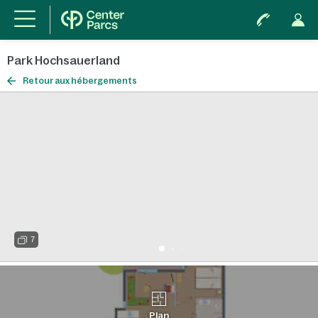
Park Hochsauerland
Retour aux hébergements
7
Plan