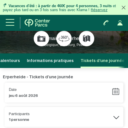
Vacances d'été
:
à partir de 460€ pour 4 personnes, 3 nuits
et
payez plus tard ou en 3 fois
sans frais
avec Klarna !
Réservez
Domaine Erperheide
Belgique, Limbourg, Peer
 alentours
Informations pratiques
Tickets d’une journée
Erperheide - Tickets d’une journée
Date
Participants
1 personne