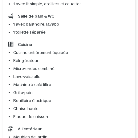
1 avec lit simple, oreillers et couettes
Salle de bain & WC
1 avec baignoire, lavabo
1 toilette séparée
Cuisine
Cuisine entièrement équipée
Réfrigérateur
Micro-ondes combiné
Lave-vaisselle
Machine à café filtre
Grille-pain
Bouilloire électrique
Chaise haute
Plaque de cuisson
A l'extérieur
Meubles de jardin