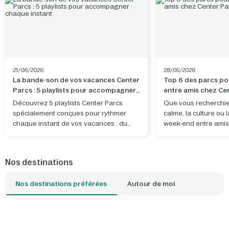
21/06/2026
28/05/2026
La bande-son de vos vacances Center
Top 6 des parcs po
Parcs : 5 playlists pour accompagner
entre amis chez Ce
chaque instant
Découvrez 5 playlists Center Parcs
Que vous recherchiez
spécialement conçues pour rythmer
calme, la culture ou 
chaque instant de vos vacances : du
week-end entre amis
trajet jusqu’au domaine aux soirées
vous avez tout ce qu'
détente dans votre cottage, en passant
même endroit ! Quel 
par de belles aventures à partager.
choisir ?
Nos destinations
Nos destinations préférées
Autour de moi