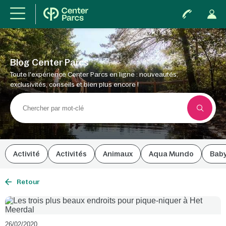
Blog Center Parcs
Toute l'expérience Center Parcs en ligne : nouveautés,
exclusivités, conseils et bien plus encore !
Activité
Activités
Animaux
Aqua Mundo
Bab
Retour
26/02/2020