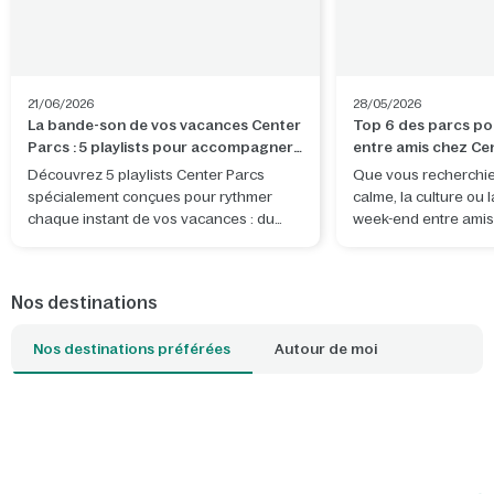
21/06/2026
28/05/2026
La bande-son de vos vacances Center
Top 6 des parcs po
Parcs : 5 playlists pour accompagner
entre amis chez Ce
chaque instant
Découvrez 5 playlists Center Parcs
Que vous recherchiez
spécialement conçues pour rythmer
calme, la culture ou 
chaque instant de vos vacances : du
week-end entre amis
trajet jusqu’au domaine aux soirées
vous avez tout ce qu'
détente dans votre cottage, en passant
même endroit ! Quel 
par de belles aventures à partager.
choisir ?
Nos destinations
Nos destinations préférées
Autour de moi