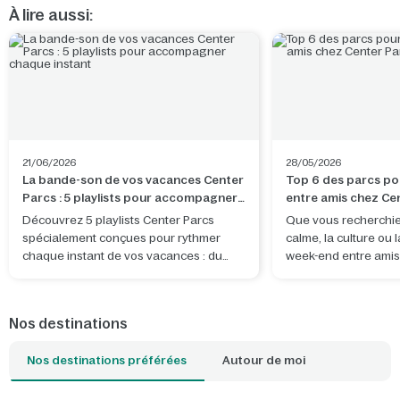
À lire aussi:
21/06/2026
28/05/2026
La bande-son de vos vacances Center
Top 6 des parcs po
Parcs : 5 playlists pour accompagner
entre amis chez Ce
chaque instant
Découvrez 5 playlists Center Parcs
Que vous recherchiez
spécialement conçues pour rythmer
calme, la culture ou 
chaque instant de vos vacances : du
week-end entre amis
trajet jusqu’au domaine aux soirées
vous avez tout ce qu'
détente dans votre cottage, en passant
même endroit ! Quel 
par de belles aventures à partager.
choisir ?
Nos destinations
Nos destinations préférées
Autour de moi