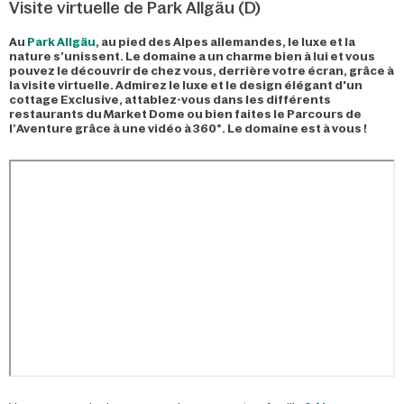
Visite virtuelle de Park Allgäu (D)
Au
Park Allgäu
, au pied des Alpes allemandes, le luxe et la
nature s’unissent. Le domaine a un charme bien à lui et vous
pouvez le découvrir de chez vous, derrière votre écran, grâce à
la visite virtuelle. Admirez le luxe et le design élégant d'un
cottage Exclusive, attablez-vous dans les différents
restaurants du Market Dome ou bien faites le Parcours de
l’Aventure grâce à une vidéo à 360°. Le domaine est à vous !