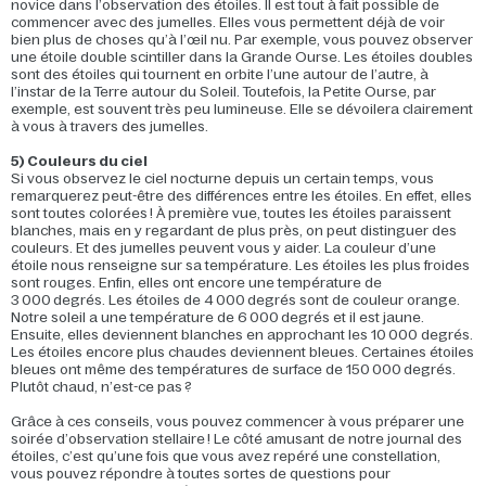
novice dans l’observation des étoiles. Il est tout à fait possible de
commencer avec des jumelles. Elles vous permettent déjà de voir
bien plus de choses qu’à l’œil nu. Par exemple, vous pouvez observer
une étoile double scintiller dans la Grande Ourse. Les étoiles doubles
sont des étoiles qui tournent en orbite l’une autour de l’autre, à
l’instar de la Terre autour du Soleil. Toutefois, la Petite Ourse, par
exemple, est souvent très peu lumineuse. Elle se dévoilera clairement
à vous à travers des jumelles.
5) Couleurs du ciel
Si vous observez le ciel nocturne depuis un certain temps, vous
remarquerez peut-être des différences entre les étoiles. En effet, elles
sont toutes colorées ! À première vue, toutes les étoiles paraissent
blanches, mais en y regardant de plus près, on peut distinguer des
couleurs. Et des jumelles peuvent vous y aider. La couleur d’une
étoile nous renseigne sur sa température. Les étoiles les plus froides
sont rouges. Enfin, elles ont encore une température de
3 000 degrés. Les étoiles de 4 000 degrés sont de couleur orange.
Notre soleil a une température de 6 000 degrés et il est jaune.
Ensuite, elles deviennent blanches en approchant les 10 000 degrés.
Les étoiles encore plus chaudes deviennent bleues. Certaines étoiles
bleues ont même des températures de surface de 150 000 degrés.
Plutôt chaud, n’est-ce pas ?
Grâce à ces conseils, vous pouvez commencer à vous préparer une
soirée d’observation stellaire ! Le côté amusant de notre journal des
étoiles, c’est qu’une fois que vous avez repéré une constellation,
vous pouvez répondre à toutes sortes de questions pour