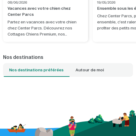
08/06/2026
19/05/2026
Vacances avec votre chien chez
Ensemble sous les é
Center Parcs
Chez Center Parcs, 
Partez en vacances avec votre chien
ensemble, c'est ralen
chez Center Parcs. Découvrez nos
profiter des petits 
Cottages Chiens Premium, nos
distraction. Observer
équipements dédiés et les plus belles
de s'évader un instan
balades à proximité de nos parcs.
apporte calme, émer
véritable attention l'
Nos destinations
Grâce à un projecteu
soi-même, vous tran
Nos destinations préférées
Autour de moi
votre salon ou votre
étoilé magique, tand
en famille fait déjà p
l'expérience. Le post
phosphorescent invi
découvrir ensemble l
à partager des histoi
naissent les plus bea
de soirées simples e
ensemble, hors ligne,