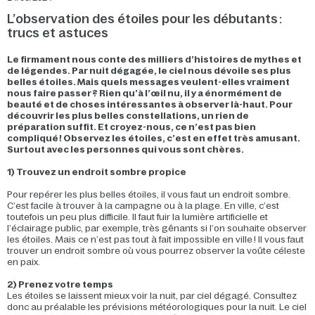
L’observation des étoiles pour les débutants :
trucs et astuces
Le firmament nous conte des milliers d’histoires de mythes et
de légendes. Par nuit dégagée, le ciel nous dévoile ses plus
belles étoiles. Mais quels messages veulent-elles vraiment
nous faire passer ? Rien qu’à l’œil nu, il y a énormément de
beauté et de choses intéressantes à observer là-haut. Pour
découvrir les plus belles constellations, un rien de
préparation suffit. Et croyez-nous, ce n’est pas bien
compliqué ! Observez les étoiles, c’est en effet très amusant.
Surtout avec les personnes qui vous sont chères.
1) Trouvez un endroit sombre propice
Pour repérer les plus belles étoiles, il vous faut un endroit sombre.
C’est facile à trouver à la campagne ou à la plage. En ville, c’est
toutefois un peu plus difficile. Il faut fuir la lumière artificielle et
l’éclairage public, par exemple, très gênants si l’on souhaite observer
les étoiles. Mais ce n’est pas tout à fait impossible en ville ! Il vous faut
trouver un endroit sombre où vous pourrez observer la voûte céleste
en paix.
2) Prenez votre temps
Les étoiles se laissent mieux voir la nuit, par ciel dégagé. Consultez
donc au préalable les prévisions météorologiques pour la nuit. Le ciel