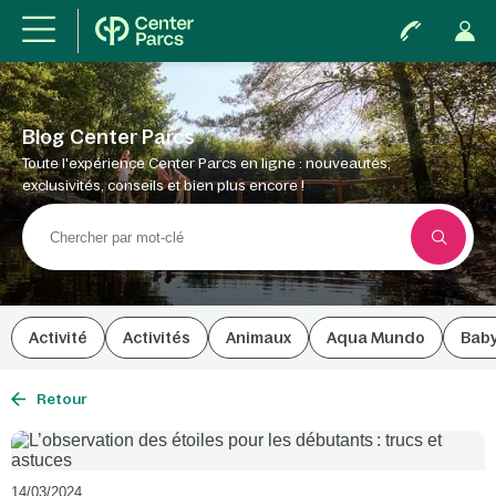
Blog Center Parcs
Toute l'expérience Center Parcs en ligne : nouveautés,
exclusivités, conseils et bien plus encore !
Activité
Activités
Animaux
Aqua Mundo
Bab
Retour
14/03/2024