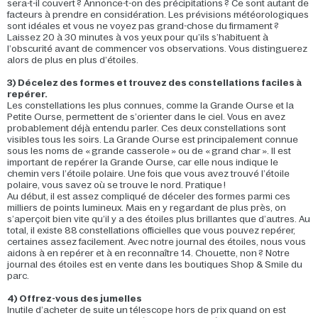
sera-t-il couvert ? Annonce-t-on des précipitations ? Ce sont autant de
facteurs à prendre en considération. Les prévisions météorologiques
sont idéales et vous ne voyez pas grand-chose du firmament ?
Laissez 20 à 30 minutes à vos yeux pour qu’ils s’habituent à
l’obscurité avant de commencer vos observations. Vous distinguerez
alors de plus en plus d’étoiles.
3) Décelez des formes et trouvez des constellations faciles à
repérer.
Les constellations les plus connues, comme la Grande Ourse et la
Petite Ourse, permettent de s’orienter dans le ciel. Vous en avez
probablement déjà entendu parler. Ces deux constellations sont
visibles tous les soirs. La Grande Ourse est principalement connue
sous les noms de « grande casserole » ou de « grand char ». Il est
important de repérer la Grande Ourse, car elle nous indique le
chemin vers l’étoile polaire. Une fois que vous avez trouvé l’étoile
polaire, vous savez où se trouve le nord. Pratique !
Au début, il est assez compliqué de déceler des formes parmi ces
milliers de points lumineux. Mais en y regardant de plus près, on
s’aperçoit bien vite qu’il y a des étoiles plus brillantes que d’autres. Au
total, il existe 88 constellations officielles que vous pouvez repérer,
certaines assez facilement. Avec notre journal des étoiles, nous vous
aidons à en repérer et à en reconnaître 14. Chouette, non ? Notre
journal des étoiles est en vente dans les boutiques Shop & Smile du
parc.
4) Offrez-vous des jumelles
Inutile d’acheter de suite un télescope hors de prix quand on est