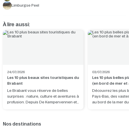
Limburgse Peel
À lire aussi:
24/07/2026
03/07/2026
Les 10 plus beaux sites touristiques du
Les 10 plus belles 
Brabant
(en bord de mer et à
terres)
Le Brabant vous réserve de belles
Découvrez les plus b
surprises : nature, culture et aventures à
Pays-Bas, des vaste
profusion. Depuis De Kempervennen et
au bord de la mer d
De Vossemeren, vous découvrirez non
tranquilles d'eau dou
seulement la province, mais aussi des
pays. Que vous souh
lieux exceptionnels situés juste de
bon bol d'air frais, v
Nos destinations
l'autre côté de la frontière belge.
surf, promener votre