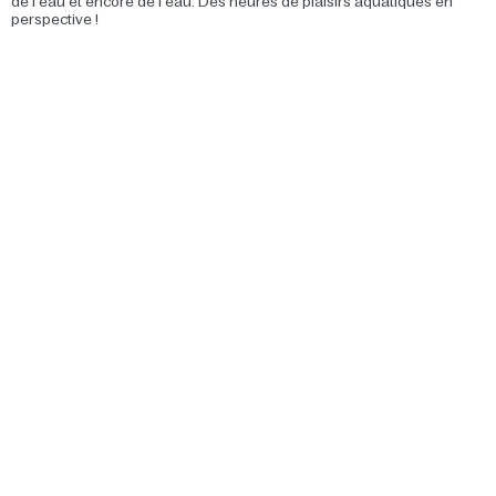
de l’eau et encore de l’eau. Des heures de plaisirs aquatiques en
perspective !