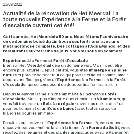
13/09/2022
Actualité de la rénovation de Het Meerdal: La
toute nouvelle Expérience à la Ferme et la Forêt
d’escalade ouvrent cet été!
Cette année, Het Meerdal a 50 ans. Nous fêtons l’anniversaire
de ce domaine boisé du Limbourg septentrional avec une
métamorphose complète. Des cottages à l’Aqua Mundo, et des
restaurants aux terrains de jeux. Voilà où nous en sommes!
Expérience à la Ferme et Forêt d’escalade
Bien sûr, Het Meerdal était déjà un domaine vert. Mais il peut être
encore plus naturel ! Depuis cet été, vous êtes
immergé en pleine
nature
et pouvez admirer tout ce qui pousse et fleurit comme jamais
auparavant. Tout ça grâce à l’
Expérience à la Ferme
et à la
Forêt
d’escalade
, qui se composent de deux parties (en fait, trois...).
Depuis le Market Dome, un chemin mène à l’incroyable
Forêt
d’escalade.
Mais... pas n’importe quel chemin : un
Vitaminium
, qui
vous fait traverser un
Bois à se régaler
(avec des noix et des fruits
pour les humains) et un
Bois de baies
(avec toutes sortes de
friandises pour les animaux).
Ensuite, vous arrivez à l’
Expérience à la Ferme
. Là, vous pouvez
découvrir par vous-même la vie à la ferme. À la
Ferme du Goût,
vous
récoltez des légumes et des plantes aromatiques avec le Ranger (et