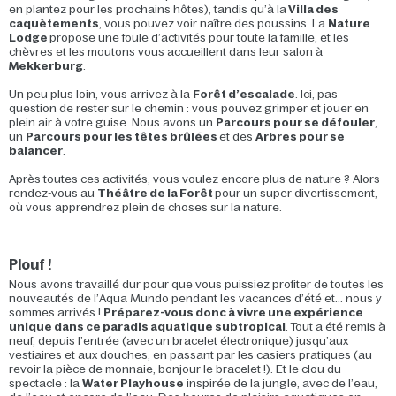
en plantez pour les prochains hôtes), tandis qu’à la
Villa des
caquètements
, vous pouvez voir naître des poussins. La
Nature
Lodge
propose une foule d’activités pour toute la famille, et les
chèvres et les moutons vous accueillent dans leur salon à
Mekkerburg
.
Un peu plus loin, vous arrivez à la
Forêt d’escalade
. Ici, pas
question de rester sur le chemin : vous pouvez grimper et jouer en
plein air à votre guise. Nous avons un
Parcours pour se défouler
,
un
Parcours pour les têtes brûlées
et des
Arbres pour se
balancer
.
Après toutes ces activités, vous voulez encore plus de nature ? Alors
rendez-vous au
Théâtre de la Forêt
pour un super divertissement,
où vous apprendrez plein de choses sur la nature.
Plouf !
Nous avons travaillé dur pour que vous puissiez profiter de toutes les
nouveautés de l’Aqua Mundo pendant les vacances d’été et... nous y
sommes arrivés !
Préparez-vous donc à vivre une expérience
unique dans ce paradis aquatique subtropical
. Tout a été remis à
neuf, depuis l’entrée (avec un bracelet électronique) jusqu’aux
vestiaires et aux douches, en passant par les casiers pratiques (au
revoir la pièce de monnaie, bonjour le bracelet !). Et le clou du
spectacle : la
Water Playhouse
inspirée de la jungle, avec de l’eau,