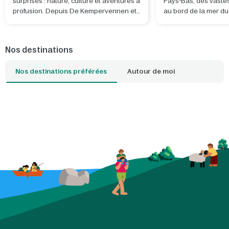
surprises : nature, culture et aventures à
Pays-Bas, des vaste
profusion. Depuis De Kempervennen et
au bord de la mer d
De Vossemeren, vous découvrirez non
tranquilles d'eau dou
seulement la province, mais aussi des
pays. Que vous souh
lieux exceptionnels situés juste de
bon bol d'air frais, v
Nos destinations
l'autre côté de la frontière belge.
surf, promener votre
détendre en famille : 
Nos destinations préférées
Autour de moi
plage qui correspond
idéale. Avec un parc
proximité, l'ambianc
envahit dès que vous
seuil de votre cottag