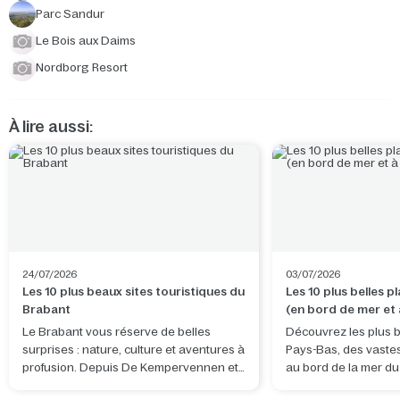
Parc Sandur
Le Bois aux Daims
Nordborg Resort
À lire aussi:
24/07/2026
03/07/2026
Les 10 plus beaux sites touristiques du
Les 10 plus belles 
Brabant
(en bord de mer et à
terres)
Le Brabant vous réserve de belles
Découvrez les plus b
surprises : nature, culture et aventures à
Pays-Bas, des vaste
profusion. Depuis De Kempervennen et
au bord de la mer d
De Vossemeren, vous découvrirez non
tranquilles d'eau dou