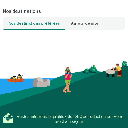
seulement la province, mais aussi des
pays. Que vous souh
lieux exceptionnels situés juste de
bon bol d'air frais, v
Nos destinations
l'autre côté de la frontière belge.
surf, promener votre
détendre en famille : 
Nos destinations préférées
Autour de moi
plage qui correspond
idéale. Avec un parc
proximité, l'ambianc
envahit dès que vous
seuil de votre cottag
Restez informés et profitez de -25€ de réduction sur votre
prochain séjour !