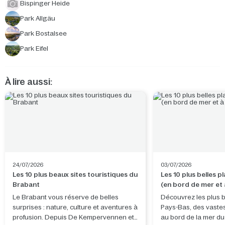
Bispinger Heide
Park Allgäu
Park Bostalsee
Park Eifel
À lire aussi:
24/07/2026
03/07/2026
Les 10 plus beaux sites touristiques du
Les 10 plus belles 
Brabant
(en bord de mer et à
terres)
Le Brabant vous réserve de belles
Découvrez les plus b
surprises : nature, culture et aventures à
Pays-Bas, des vaste
profusion. Depuis De Kempervennen et
au bord de la mer d