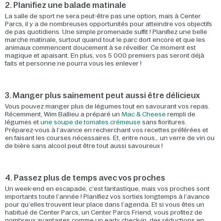
2. Planifiez une balade matinale
La salle de sport ne sera peut-être pas une option, mais à Center
Parcs, il y a de nombreuses opportunités pour atteindre vos objectifs
de pas quotidiens. Une simple promenade suffit ! Planifiez une belle
marche matinale, surtout quand tout le parc dort encore et que les
animaux commencent doucement à se réveiller. Ce moment est
magique et apaisant. En plus, vos 5 000 premiers pas seront déjà
faits et personne ne pourra vous les enlever !
3. Manger plus sainement peut aussi être délicieux
Vous pouvez manger plus de légumes tout en savourant vos repas.
Récemment, Wim Ballieu a préparé un
Mac & Cheese
rempli de
légumes et
une soupe de tomates crémeuse
sans fioritures.
Préparez-vous à l’avance en recherchant vos recettes préférées et
en faisant les courses nécessaires. Et, entre nous… un verre de vin ou
de bière sans alcool peut être tout aussi savoureux !
4. Passez plus de temps avec vos proches
Un week-end en escapade, c’est fantastique, mais vos proches sont
importants toute l’année ! Planifiez vos sorties longtemps à l’avance
pour qu’elles trouvent leur place dans l’agenda. Et si vous êtes un
habitué de Center Parcs, un Center Parcs Friend, vous profitez de
nombreux avantages comme un early check-in, des réductions en