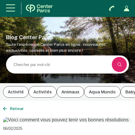
Blog Center Parcs
Toute l'expérience Center Parcs en ligne : nouveautés,
exclusivités, conseils et bien plus encore !
Activité
Activités
Animaux
Aqua Mundo
Bab
Retour
06/02/2025