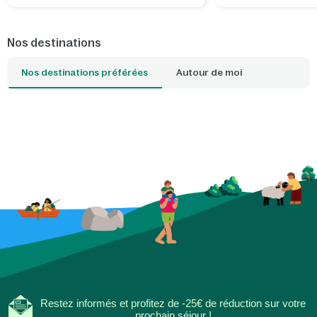
De Vossemeren, vous découvrirez non
tranquilles d'eau dou
seulement la province, mais aussi des
pays. Que vous souh
lieux exceptionnels situés juste de
bon bol d'air frais, v
Nos destinations
l'autre côté de la frontière belge.
surf, promener votre
détendre en famille : 
Nos destinations préférées
Autour de moi
plage qui correspond
idéale. Avec un parc
proximité, l'ambianc
envahit dès que vous
seuil de votre cottag
Restez informés et profitez de -25€ de réduction sur votre
prochain séjour !