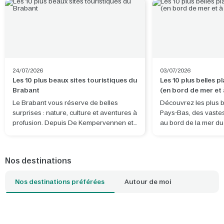
24/07/2026
03/07/2026
Les 10 plus beaux sites touristiques du
Les 10 plus belles 
Brabant
(en bord de mer et à
terres)
Le Brabant vous réserve de belles
Découvrez les plus b
surprises : nature, culture et aventures à
Pays-Bas, des vaste
profusion. Depuis De Kempervennen et
au bord de la mer d
De Vossemeren, vous découvrirez non
tranquilles d'eau dou
seulement la province, mais aussi des
pays. Que vous souh
lieux exceptionnels situés juste de
bon bol d'air frais, v
Nos destinations
l'autre côté de la frontière belge.
surf, promener votre
détendre en famille : 
Nos destinations préférées
Autour de moi
plage qui correspond
idéale. Avec un parc
proximité, l'ambianc
envahit dès que vous
seuil de votre cottag