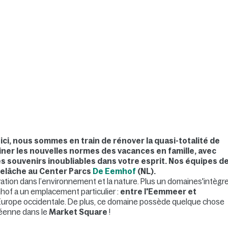
ici, nous sommes en train de rénover la quasi-totalité de
iner les nouvelles normes des vacances en famille, avec
es souvenirs inoubliables dans votre esprit. Nos équipes d
 relâche au Center Parcs
De Eemhof
(NL)
.
ation dans l’environnement et la nature. Plus un domaines'intègr
mhof a un emplacement particulier :
entre l'Eemmeer et
e d'Europe occidentale. De plus, ce domaine possède quelque chose
néenne dans le
Market Square
!