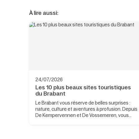
À lire aussi:
24/07/2026
Les 10 plus beaux sites touristiques
du Brabant
Le Brabant vous réserve de belles surprises :
nature, culture et aventures à profusion. Depuis
De Kempervennen et De Vossemeren, vous
découvrirez non seulement la province, mais
aussi des lieux exceptionnels situés juste de
l'autre côté de la frontière belge.