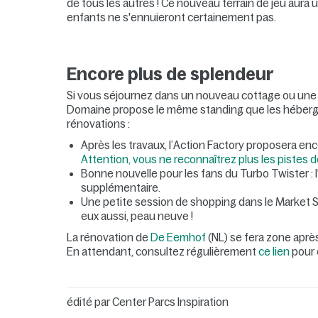
de tous les autres ! Ce nouveau terrain de jeu aura 
enfants ne s'ennuieront certainement pas.
Encore plus de splendeur
Si vous séjournez dans un nouveau cottage ou une 
Domaine propose le même standing que les héberg
rénovations :
Après les travaux, l’Action Factory proposera enc
Attention, vous ne reconnaîtrez plus les pistes d
Bonne nouvelle pour les fans du Turbo Twister :
supplémentaire.
Une petite session de shopping dans le Market S
eux aussi, peau neuve !
La rénovation de
De Eemhof
(NL) se fera zone après
En attendant, consultez régulièrement
ce lien
pour c
édité par
Center Parcs Inspiration