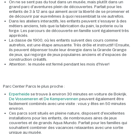
On ne se sent pas du tout dans un musée, mais plutôt dans un
grand parc d'aventures plein de découvertes. Parfait pour les
enfants de 3 à 12 ans qui aiment avoir la liberté de se promener et
de découvrir par eux-mêmes à quoi ressemblait la vie autrefois.
Dans les ateliers interactifs, les enfants peuvent s'essayer à des
métiers anciens, tels que la fabrication du pain, la poterie ou la
forge. Les parcours de découverte en famille sont également très
appréciés.
La classe de 1900, où les enfants suivent des cours comme
autrefois, est une étape amusante. Très drôle et instructif ! Ensuite,
ils peuvent dépenser toute leur énergie dans la Grande Grange
de jeux, qui regorge de jeux populaires anciens et d'espaces de
construction créatifs.
Attention : le musée est fermé pendant les mois d'hiver!
Parc Center Parcs le plus proche :
Erperheide
se trouve à environ 30 minutes en voiture de Bokrijk.
De Vossemeren
et
De Kempervennen
peuvent également être
facilement combinés avec une visite : vous y êtes en 50 minutes
environ.
Ces parcs sont situés en pleine nature, disposent d'excellentes
installations pour les enfants, de nombreuses aires de jeux
couvertes et de grands Aqua Mundo. Parfait pour les familles qui
souhaitent combiner des vacances relaxantes avec une sortie
unique au musée.