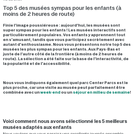
Top 5 des musées sympas pour les enfants (à
moins de 2 heures de route)
Finie l'image poussiéreuse : aujourd'hui, les musées sont
super sympas pour les enfants ! Les musées interactifs sont
particulièrement populaires. Vos enfants y apprennent tout
en s'amusant, tandis que vous participez secrètement avec
autant d'enthousiasme. Nous vous présentons notre top 5 des
musées les plus sympas pour les enfants. Aux Pays-Bas et
juste de l'autre côté de la frontière (à moins de 2 heures de
route). La sélection a été faite sur la base de l'interactivité, de
la popularité et de l'accessibilité.
Nous vous indiquons également quel parc Center Parcs est le
plus proche, car une visite au musée peut parfaitement être
combinée avec un
week-end
ou un
séjour en milieu de semaine
!
Voici comment nous avons sélectionné les 5 meilleurs
musées adaptés aux enfants
Nous voulons que vous passiez une excellente journée ensemble.