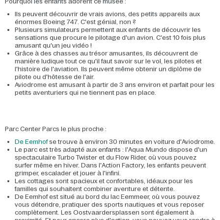
Pourquoi les enfants adorent ce musée :
Ils peuvent découvrir de vrais avions, des petits appareils aux
énormes Boeing 747. C'est génial, non ?
Plusieurs simulateurs permettent aux enfants de découvrir les
sensations que procure le pilotage d'un avion. C'est 10 fois plus
amusant qu'un jeu vidéo !
Grâce à des chasses au trésor amusantes, ils découvrent de
manière ludique tout ce qu'il faut savoir sur le vol, les pilotes et
l'histoire de l'aviation. Ils peuvent même obtenir un diplôme de
pilote ou d'hôtesse de l'air.
Aviodrome est amusant à partir de 3 ans environ et parfait pour les
petits aventuriers qui ne tiennent pas en place.
Parc Center Parcs le plus proche :
De Eemhof
se trouve à environ 30 minutes en voiture d'Aviodrome.
Le parc est très adapté aux enfants : l'Aqua Mundo dispose d'un
spectaculaire Turbo Twister et du Flow Rider, où vous pouvez
surfer même en hiver. Dans l'Action Factory, les enfants peuvent
grimper, escalader et jouer à l'infini.
Les cottages sont spacieux et confortables, idéaux pour les
familles qui souhaitent combiner aventure et détente.
De Eemhof est situé au bord du lac Eemmeer, où vous pouvez
vous détendre, pratiquer des sports nautiques et vous reposer
complètement. Les Oostvaardersplassen sont également à