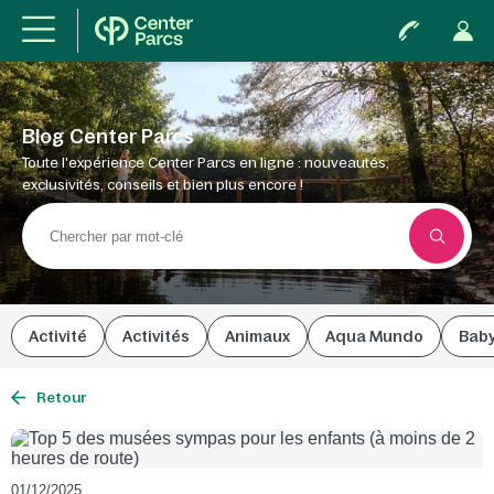
Blog Center Parcs
Toute l'expérience Center Parcs en ligne : nouveautés,
exclusivités, conseils et bien plus encore !
Activité
Activités
Animaux
Aqua Mundo
Bab
Retour
01/12/2025