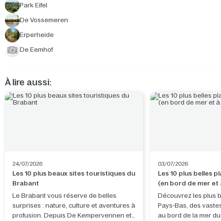
Park Eifel
De Vossemeren
Erperheide
De Eemhof
À lire aussi:
24/07/2026
03/07/2026
Les 10 plus beaux sites touristiques du
Les 10 plus belles 
Brabant
(en bord de mer et à
terres)
Le Brabant vous réserve de belles
Découvrez les plus b
surprises : nature, culture et aventures à
Pays-Bas, des vaste
profusion. Depuis De Kempervennen et
au bord de la mer d