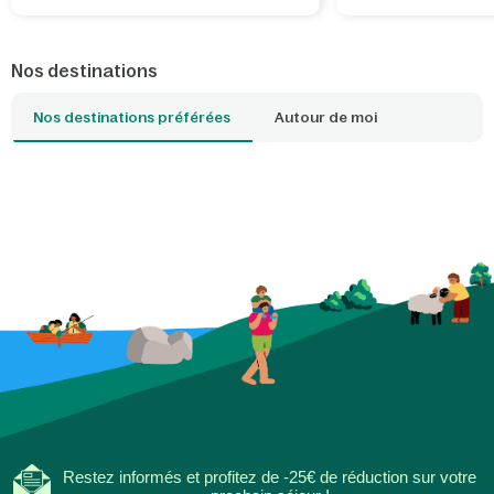
De Vossemeren, vous découvrirez non
tranquilles d'eau dou
seulement la province, mais aussi des
pays. Que vous souh
lieux exceptionnels situés juste de
bon bol d'air frais, v
Nos destinations
l'autre côté de la frontière belge.
surf, promener votre
détendre en famille : 
Nos destinations préférées
Autour de moi
plage qui correspond
idéale. Avec un parc
proximité, l'ambianc
envahit dès que vous
seuil de votre cottag
Restez informés et profitez de -25€ de réduction sur votre